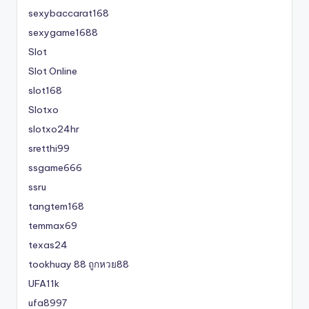
sexybaccarat168
sexygame1688
Slot
Slot Online
slot168
Slotxo
slotxo24hr
sretthi99
ssgame666
ssru
tangtem168
temmax69
texas24
tookhuay 88 ถูกหวย88
UFA11k
ufa8997