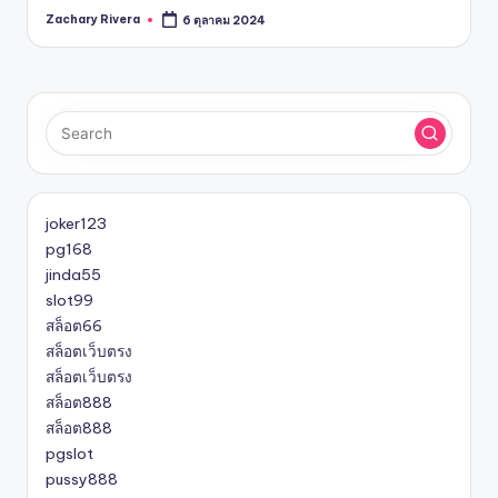
Zachary Rivera
6 ตุลาคม 2024
Posted
by
joker123
pg168
jinda55
slot99
สล็อต66
สล็อตเว็บตรง
สล็อตเว็บตรง
สล็อต888
สล็อต888
pgslot
pussy888