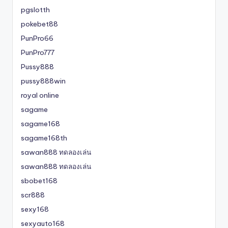
pgslotth
pokebet88
PunPro66
PunPro777
Pussy888
pussy888win
royal online
sagame
sagame168
sagame168th
sawan888 ทดลองเล่น
sawan888 ทดลองเล่น
sbobet168
scr888
sexy168
sexyauto168