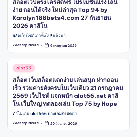
สล็อตเว็บตรง เครดิตฟรี โปรโมชั่นแรง เล่น
ง่าย ถอนได้จริง ใหม่ล่าสุด Top 94 by
Karolyn 188bets4.com 27 กันยายน
2026 คาสิโน
สลัดเว็บไซต์เก่าทิ้งไป! แล้วมา…
Zachary Rivera
6 กรกฎาคม 2026
Posted
by
Posted
alot66
in
สล็อต เว็บสล็อตแตกง่าย เล่นสนุก ฝากถอน
เร็ว รวมค่ายดังครบในเว็บเดียว 21 กรกฎาคม
2569 เว็บไซต์ แจกหนัก alot66.net คาสิ
โน เว็บใหญ่ ทดลองเล่น Top 75 by Hope
ทำไมเกม alot666 บางเกมถึงติดอย…
Zachary Rivera
20 มิถุนายน 2026
Posted
by