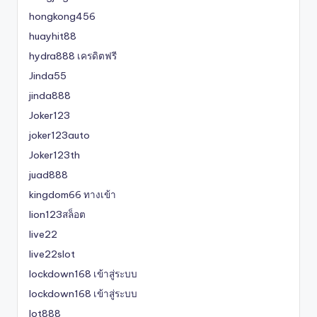
hongkong456
huayhit88
hydra888 เครดิตฟรี
Jinda55
jinda888
Joker123
joker123auto
Joker123th
juad888
kingdom66 ทางเข้า
lion123สล็อต
live22
live22slot
lockdown168 เข้าสู่ระบบ
lockdown168 เข้าสู่ระบบ
lot888