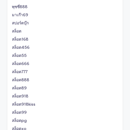
พุซซี่888
มาเก๊า69
สปอร์ตบุ๊ก
สล็อต
สล็อต168
สล็อต456
สล็อต55
สล็อต666
สล็อต777
สล็อต888
สล็อต89
สล็อต918
สล็อต918kiss
สล็อต99
สล็อตpg
สล็อตxo