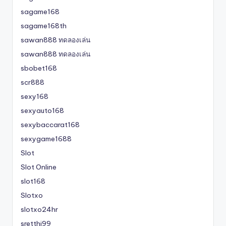
sagame168
sagame168th
sawan888 ทดลองเล่น
sawan888 ทดลองเล่น
sbobet168
scr888
sexy168
sexyauto168
sexybaccarat168
sexygame1688
Slot
Slot Online
slot168
Slotxo
slotxo24hr
sretthi99