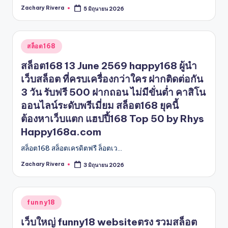
Zachary Rivera
5 มิถุนายน 2026
Posted
by
Posted
สล็อต168
in
สล็อต168 13 June 2569 happy168 ผู้นำ
เว็บสล็อต ที่ครบเครื่องกว่าใคร ฝากติดต่อกัน
3 วัน รับฟรี 500 ฝากถอน ไม่มีขั่นต่ำ คาสิโน
ออนไลน์ระดับพรีเมี่ยม สล็อต168 ยุคนี้
ต้องหาเว็บแตก แฮปปี้168 Top 50 by Rhys
Happy168a.com
สล็อต168 สล็อตเครดิตฟรี ล็อตเว…
Zachary Rivera
3 มิถุนายน 2026
Posted
by
Posted
funny18
in
เว็บใหญ่ funny18 websiteตรง รวมสล็อต