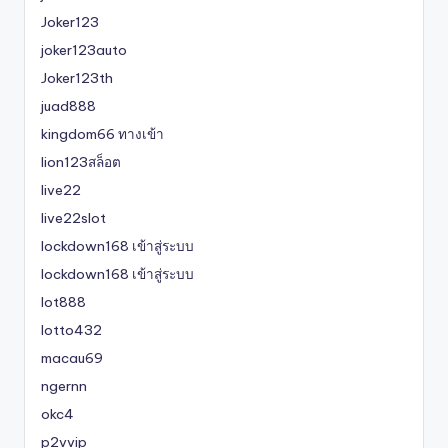
Joker123
joker123auto
Joker123th
juad888
kingdom66 ทางเข้า
lion123สล็อต
live22
live22slot
lockdown168 เข้าสู่ระบบ
lockdown168 เข้าสู่ระบบ
lot888
lotto432
macau69
ngernn
okc4
p2vvip