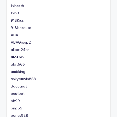
1xbetth
1xbit
918Kiss
918kissauto
ABA
ABAGroup2
allbet24hr
alot66
alot666
ambking
askyouwin888
Baccarat
bestbet
bh99
bng55
bonus888