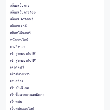
สล็อตเว็บตรง
สล็อตเว็บตรง 168
สล็อตเเครดิตฟรี
สล็อตแตกดี
สล็อตโจ๊กเกอร์
หนังออนไลน์
เกมยิงปลา
เข้าสู่ระบบ ufa191
เข้าสู่ระบบ ufa191
เครดิตฟรี
เซ็กซี่บาคาร่า
เล่นสล็อต
เว็บ มันนี่ เกม
เว็บซื้อหวยฮานอยพิเศษ
เว็บพนัน
เว็บพนันออนไลน์