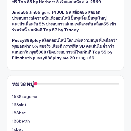
ฟรี Top 85 by Herbert 8 เว็บแจกหนัก ส.ค. 2569
Jinda55 Jin55.guru 14 JUL 69 สล็อต55 สุดยอด
ประสบการณ์ความบันเทิงออนไลน์ ปั้นทุนจิ๋มเป็นทุนใหญ่
แนะนำเพื่อนรับ 5% ประสบการณ์เกมเหนือระดับ สล็อต55 เข้า
ร่วมวันนี้ รวยทันที Top 57 by Tracey
Pussy888play สล็อตออนไลน์ โลกแห่งความสนุก ที่เหนือกว่า
ทุกยอดฝาก 5% สมจริง เสียงดี กราฟฟิค 3D คนเล่นไม่ต่ำกว่า
แสนทุกวัน พุซซี่888 เปิดประสบการณ์ใหม่ทันที Top 55 by
Elizabeth pussy888play.me 20 กรกฎา 69
หมวดหมู่
1688sagame
168slot
188bet
188betth
1xbet