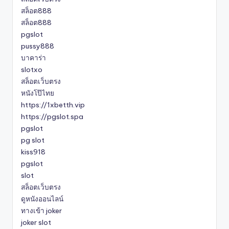
สล็อต888
สล็อต888
pgslot
pussy888
บาคาร่า
slotxo
สล็อตเว็บตรง
หนังโป๊ไทย
https://1xbetth.vip
https://pgslot.spa
pgslot
pg slot
kiss918
pgslot
slot
สล็อตเว็บตรง
ดูหนังออนไลน์
ทางเข้า joker
joker slot