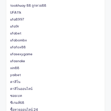
tookhuay 88 ถูกหวย88
UFA11k
ufa8997
ufa9r
ufabet
ufabombx
ufafox88
ufasexygame
ufasnake
xin88
yaibet
คาสิโน
คาสิโนออนไลน์
ซอยเบท
ซีเกมส์68
ซื้อหวยออนไลน์ 24