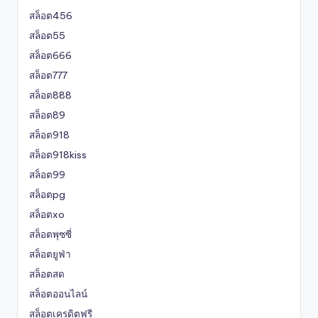
สล็อต456
สล็อต55
สล็อต666
สล็อต777
สล็อต888
สล็อต89
สล็อต918
สล็อต918kiss
สล็อต99
สล็อตpg
สล็อตxo
สล็อตพุซซี่
สล็อตยูฟ่า
สล็อตสด
สล็อตออนไลน์
สล็อตเครดิตฟรี