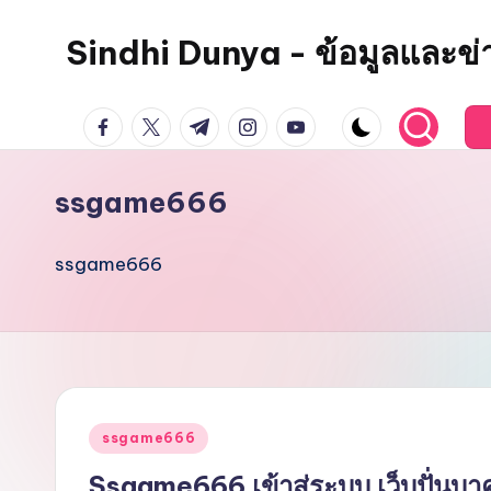
Sindhi Dunya - ข้อมูลและข
Skip
to
facebook.com
twitter.com
t.me
instagram.com
youtube.com
content
ssgame666
ssgame666
Posted
ssgame666
in
Ssgame666 เข้าสู่ระบบ เว็บปั่นบาค