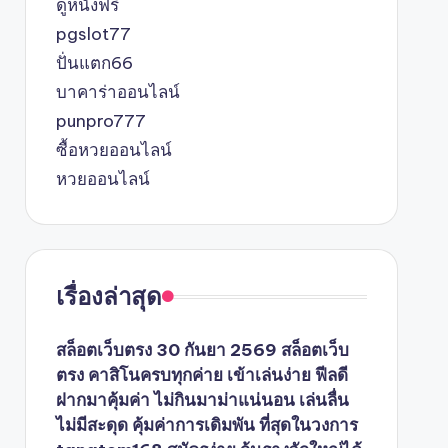
ดูหนังฟรี
pgslot77
ปั่นแตก66
บาคาร่าออนไลน์
punpro777
ซื้อหวยออนไลน์
หวยออนไลน์
เรื่องล่าสุด
สล็อตเว็บตรง 30 กันยา 2569 สล็อตเว็บ
ตรง คาสิโนครบทุกค่าย เข้าเล่นง่าย ฟีลดี
ฝากมาคุ้มค่า ไม่กินมาม่าแน่นอน เล่นลื่น
ไม่มีสะดุด คุ้มค่าการเดิมพัน ที่สุดในวงการ