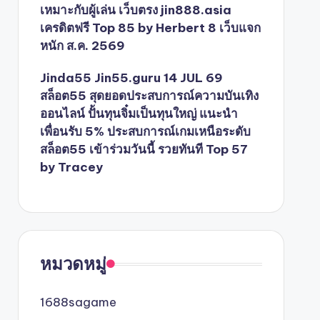
เหมาะกับผู้เล่น เว็บตรง jin888.asia
เครดิตฟรี Top 85 by Herbert 8 เว็บแจก
หนัก ส.ค. 2569
Jinda55 Jin55.guru 14 JUL 69
สล็อต55 สุดยอดประสบการณ์ความบันเทิง
ออนไลน์ ปั้นทุนจิ๋มเป็นทุนใหญ่ แนะนำ
เพื่อนรับ 5% ประสบการณ์เกมเหนือระดับ
สล็อต55 เข้าร่วมวันนี้ รวยทันที Top 57
by Tracey
หมวดหมู่
1688sagame