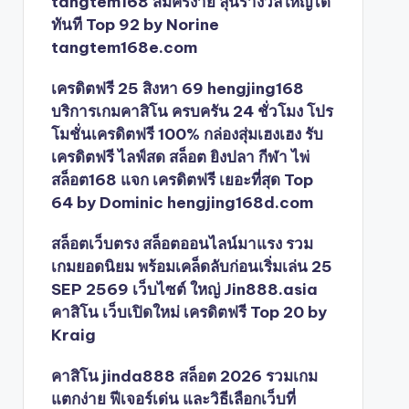
tangtem168 สมัครง่าย ลุ้นรางวัลใหญ่ได้
ทันที Top 92 by Norine
tangtem168e.com
เครดิตฟรี 25 สิงหา 69 hengjing168
บริการเกมคาสิโน ครบครัน 24 ชั่วโมง โปร
โมชั่นเครดิตฟรี 100% กล่องสุ่มเฮงเฮง รับ
เครดิตฟรี ไลฟ์สด สล็อต ยิงปลา กีฬา ไพ่
สล็อต168 แจก เครดิตฟรี เยอะที่สุด Top
64 by Dominic hengjing168d.com
สล็อตเว็บตรง สล็อตออนไลน์มาแรง รวม
เกมยอดนิยม พร้อมเคล็ดลับก่อนเริ่มเล่น 25
SEP 2569 เว็บไซต์ ใหญ่ Jin888.asia
คาสิโน เว็บเปิดใหม่ เครดิตฟรี Top 20 by
Kraig
คาสิโน jinda888 สล็อต 2026 รวมเกม
แตกง่าย ฟีเจอร์เด่น และวิธีเลือกเว็บที่