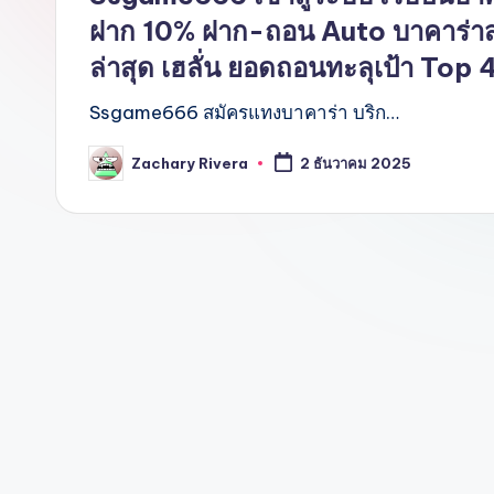
ฝาก 10% ฝาก-ถอน Auto บาคาร่าสด
ล่าสุด เฮลั่น ยอดถอนทะลุเป้า To
Ssgame666 สมัครแทงบาคาร่า บริก…
Zachary Rivera
2 ธันวาคม 2025
Posted
by