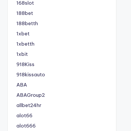
168slot
188bet
188betth
1xbet
1xbetth
1xbit
918Kiss
918kissauto
ABA
ABAGroup2
allbet24hr
alot66
alot666