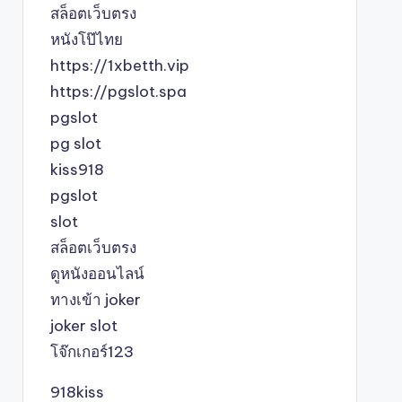
สล็อตเว็บตรง
หนังโป๊ไทย
https://1xbetth.vip
https://pgslot.spa
pgslot
pg slot
kiss918
pgslot
slot
สล็อตเว็บตรง
ดูหนังออนไลน์
ทางเข้า joker
joker slot
โจ๊กเกอร์123
918kiss