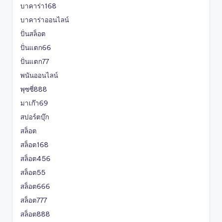
บาคาร่า168
บาคาร่าออนไลน์
ปั่นสล็อต
ปั่นแตก66
ปั่นแตก77
พนันออนไลน์
พุซซี่888
มาเก๊า69
สปอร์ตบุ๊ก
สล็อต
สล็อต168
สล็อต456
สล็อต55
สล็อต666
สล็อต777
สล็อต888