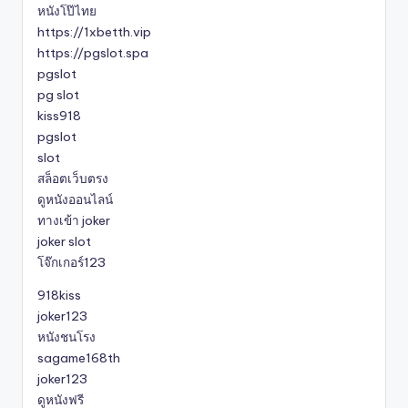
หนังโป๊ไทย
https://1xbetth.vip
https://pgslot.spa
pgslot
pg slot
kiss918
pgslot
slot
สล็อตเว็บตรง
ดูหนังออนไลน์
ทางเข้า joker
joker slot
โจ๊กเกอร์123
918kiss
joker123
หนังชนโรง
sagame168th
joker123
ดูหนังฟรี