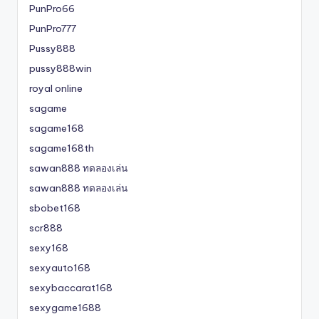
PunPro66
PunPro777
Pussy888
pussy888win
royal online
sagame
sagame168
sagame168th
sawan888 ทดลองเล่น
sawan888 ทดลองเล่น
sbobet168
scr888
sexy168
sexyauto168
sexybaccarat168
sexygame1688