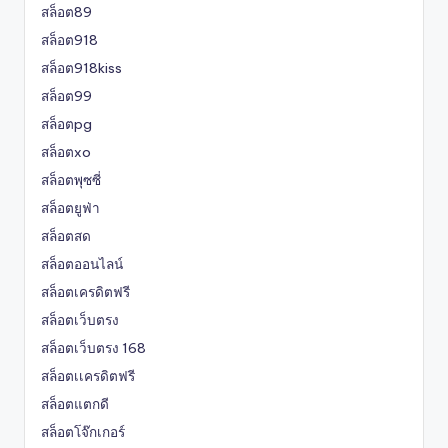
สล็อต89
สล็อต918
สล็อต918kiss
สล็อต99
สล็อตpg
สล็อตxo
สล็อตพุซซี่
สล็อตยูฟ่า
สล็อตสด
สล็อตออนไลน์
สล็อตเครดิตฟรี
สล็อตเว็บตรง
สล็อตเว็บตรง 168
สล็อตเเครดิตฟรี
สล็อตแตกดี
สล็อตโจ๊กเกอร์