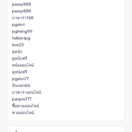
pussy888
pussy888
บาคาร่า168
pgslot
pgheng99
fullslotpg
live22
ดูหนัง
ดูหนังฟรี
หนังออนไลน์
ดูหนังฟรี
pgslot77
ปั่นแตก66
บาคาร่าออนไลน์
punpro777
ซื้อหวยออนไลน์
หวยออนไลน์