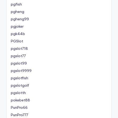
pgfish
pgheng
pgheng99
pgjoker
pgk44b
PGSlot
pgslot718
pgslot77
pgslot99
pgslot9999
pgslotfish
pgslotgolf
pgslotth
pokebet88
PunPro66
PunPro777