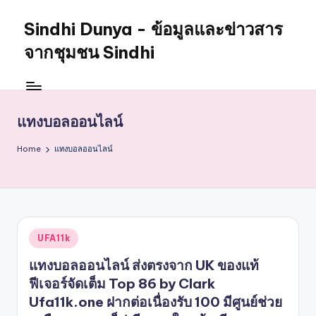
Sindhi Dunya - ข้อมูลและข่าวสาร
Skip
to
จากชุมชน Sindhi
content
แทงบอลออนไลน์
Home
แทงบอลออนไลน์
Posted
UFA11k
in
แทงบอลออนไลน์ ส่งตรงจาก UK ของแท้
ฟีเจอร์จัดเต็ม Top 86 by Clark
Ufa11k.one ฝากต่อเนื่องรับ 100 มีศูนย์ช่วย