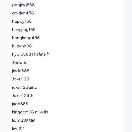
gaojing888
golden456
happy168
hengjing168
hongkong456
huayhit88
hydra888 เครดิตฟรี
Jinda55
jinda888
Joker123
joker123auto
Joker123th
juad888
kingdom66 ทางเข้า
lion123สล็อต
live22