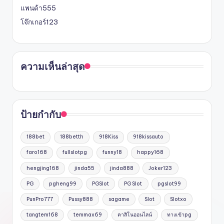
แพนด้า555
โจ๊กเกอร์123
ความเห็นล่าสุด
ป้ายกำกับ
188bet
188betth
918Kiss
918kissauto
faro168
fullslotpg
funny18
happy168
hengjing168
jinda55
jinda888
Joker123
PG
pgheng99
PGSlot
PG Slot
pgslot99
PunPro777
Pussy888
sagame
Slot
Slotxo
tangtem168
temmax69
คาสิโนออนไลน์
ทางเข้าpg