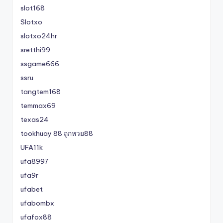
slot168
Slotxo
slotxo24hr
sretthi99
ssgame666
ssru
tangtem168
temmax69
texas24
tookhuay 88 ถูกหวย88
UFA11k
ufa8997
ufa9r
ufabet
ufabombx
ufafox88