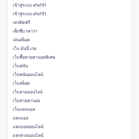
เข้าสู่ระบบ ufa191
เข้าสู่ระบบ ufa191
เครดิตฟรี
เซ็กซี่บาคาร่า
เล่นสล็อต
เว็บ มันนี่ เกม
เว็บซื้อหวยฮานอยพิเศษ
เว็บพนัน
เว็บพนันออนไลน์
เว็บสล็อต
เว็บหวยออนไลน์
เว็บหวยฮานอย
เว็บแทงบอล
แทงบอล
แทงบอลออนไลน์
แทงหวยออนไลน์