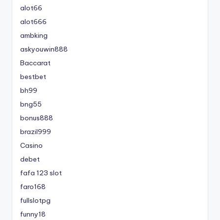
alot66
alot666
ambking
askyouwin888
Baccarat
bestbet
bh99
bng55
bonus888
brazil999
Casino
debet
fafa 123 slot
faro168
fullslotpg
funny18