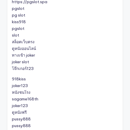
https://pgslot.spa
pgslot
pg slot
kiss918
pgslot
slot
สล็อตเว็บตรง
ดูหนังออนไลน์
ทางเข้า joker
joker slot
โจ๊กเกอร์123
918kiss
joker123
หนังชนโรง
sagame168th
joker123
ดูหนังฟรี
pussy888
pussy888