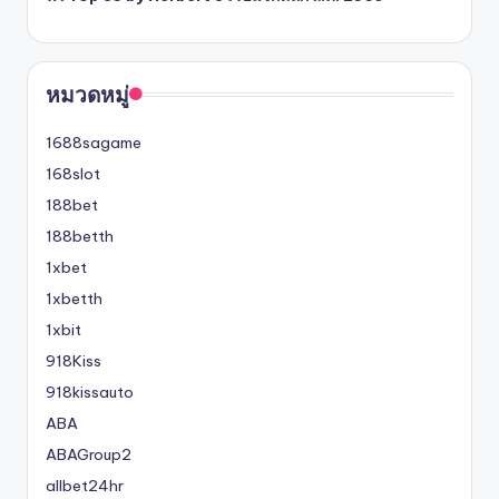
หมวดหมู่
1688sagame
168slot
188bet
188betth
1xbet
1xbetth
1xbit
918Kiss
918kissauto
ABA
ABAGroup2
allbet24hr