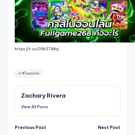
https://t.co/09k5TiINoj
Tags:
คาสิโนออนไลน์
Zachary Rivera
View All Posts
Post
Previous Post
Next Post