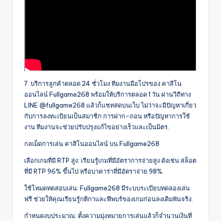
7. บริการลูกค้าตลอด 24 ชั่วโมง ทีมงานมือโปรของ คาสิโน
ออนไลน์ Fullgame268 พร้อมให้บริการตลอด 1 วัน ผ่านวิถีทาง
LINE @fullgame268 แล้วก็แชทสดบนเว็บ ไม่ว่าจะมีปัญหาเกี่ยว
กับการลงทะเบียนเป็นสมาชิก การฝาก-ถอน หรือปัญหาการใช้
งาน ทีมงานจะช่วยปรับปรุงแก้ไขอย่างเร็วและเป็นมิตร.
กลเม็ดการเล่น คาสิโนออนไลน์ บน Fullgame268
เลือกเกมที่มี RTP สูง: เรียนรู้เกมที่มีอัตราการจ่ายสูง ดังเช่น สล็อต
ที่มี RTP 96% ขึ้นไป หรือบาคาร่าที่มีอัตราจ่าย 98%.
ใช้โหมดทดสอบเล่น: Fullgame268 มีระบบระเบียบทดลองเล่น
ฟรี ช่วยให้คุณเรียนรู้กติกาและฟีพบร์ของเกมก่อนลงเดิมพันจริง.
กำหนดงบประมาณ: ตั้งความมุ่งหมายการเล่นแล้วก็จำนวนเงินที่