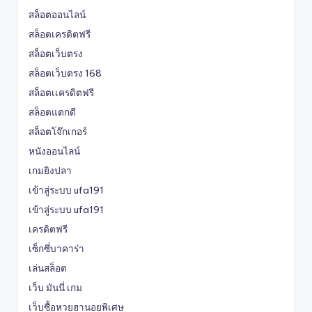
สล็อตออนไลน์
สล็อตเครดิตฟรี
สล็อตเว็บตรง
สล็อตเว็บตรง 168
สล็อตเเครดิตฟรี
สล็อตแตกดี
สล็อตโจ๊กเกอร์
หนังออนไลน์
เกมยิงปลา
เข้าสู่ระบบ ufa191
เข้าสู่ระบบ ufa191
เครดิตฟรี
เซ็กซี่บาคาร่า
เล่นสล็อต
เว็บ มันนี่ เกม
เว็บซื้อหวยฮานอยพิเศษ