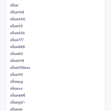
สล็อต
สล็อต168
สล็อต456
สล็อต55
สล็อต666
สล็อต777
สล็อต888
สล็อต89
สล็อต918
สล็อต918kiss
สล็อต99
สล็อตpg
สล็อตxo
สล็อตพุซซี่
สล็อตยูฟ่า
สล็อตสด