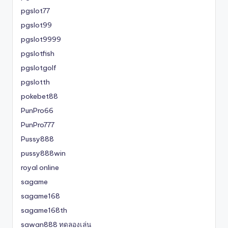
pgslot77
pgslot99
pgslot9999
pgslotfish
pgslotgolf
pgslotth
pokebet88
PunPro66
PunPro777
Pussy888
pussy888win
royal online
sagame
sagame168
sagame168th
sawan888 ทดลองเล่น