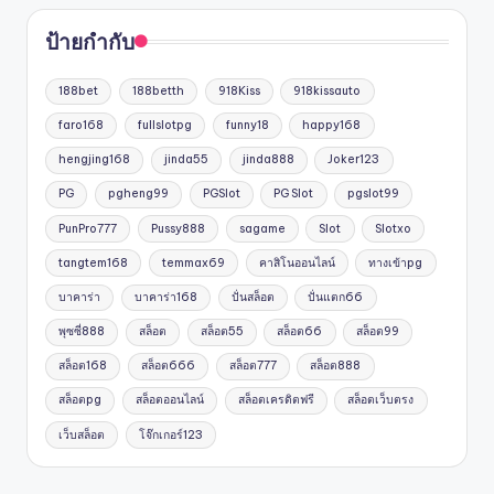
ป้ายกำกับ
188bet
188betth
918Kiss
918kissauto
faro168
fullslotpg
funny18
happy168
hengjing168
jinda55
jinda888
Joker123
PG
pgheng99
PGSlot
PG Slot
pgslot99
PunPro777
Pussy888
sagame
Slot
Slotxo
tangtem168
temmax69
คาสิโนออนไลน์
ทางเข้าpg
บาคาร่า
บาคาร่า168
ปั่นสล็อต
ปั่นแตก66
พุซซี่888
สล็อต
สล็อต55
สล็อต66
สล็อต99
สล็อต168
สล็อต666
สล็อต777
สล็อต888
สล็อตpg
สล็อตออนไลน์
สล็อตเครดิตฟรี
สล็อตเว็บตรง
เว็บสล็อต
โจ๊กเกอร์123