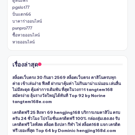
ดูหนังฟรี
pgslot77
ปั่นแตก66
บาคาร่าออนไลน์
punpro777
ซื้อหวยออนไลน์
หวยออนไลน์
เรื่องล่าสุด
สล็อตเว็บตรง 30 กันยา 2569 สล็อตเว็บตรง คาสิโนครบทุก
ค่าย เข้าเล่นง่าย ฟีลดี ฝากมาคุ้มค่า ไม่กินมาม่าแน่นอน เล่นลื่น
ไม่มีสะดุด คุ้มค่าการเดิมพัน ที่สุดในวงการ tangtem168
สมัครง่าย ลุ้นรางวัลใหญ่ได้ทันที Top 92 by Norine
tangtem168e.com
เครดิตฟรี 25 สิงหา 69 hengjing168 บริการเกมคาสิโน ครบ
ครัน 24 ชั่วโมง โปรโมชั่นเครดิตฟรี 100% กล่องสุ่มเฮงเฮง รับ
เครดิตฟรี ไลฟ์สด สล็อต ยิงปลา กีฬา ไพ่ สล็อต168 แจก เครดิต
ฟรี เยอะที่สุด Top 64 by Dominic hengjing168d.com