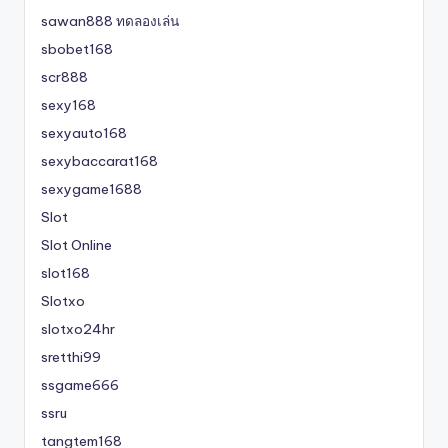
sawan888 ทดลองเล่น
sbobet168
scr888
sexy168
sexyauto168
sexybaccarat168
sexygame1688
Slot
Slot Online
slot168
Slotxo
slotxo24hr
sretthi99
ssgame666
ssru
tangtem168