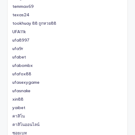
temmax69
texas24
tookhuay 88 ถูกหวย88
UFA11k
ufa8997
ufa9r
ufabet
ufabombx
ufafox88
ufasexygame
ufasnake
xin88
yaibet
คาสิโน
คาสิโนออนไลน์
ซอยเบท