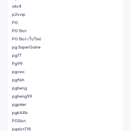
okc4
p2vvip
PG
PG Slot
PG Slot เว็บใหม่
pg SuperGame
pg77
Pg99
pgceo
pgfish
pgheng
pgheng99
pgjoker
pgk44b
PGSlot
pgslot718