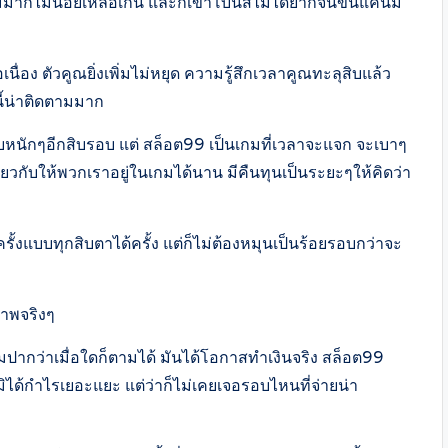
่มากไม่น้อยเหลือเกิน และก็เข้าโบนัสไม่ได้ยากจนข้นแค้นมี
เนื่อง ตัวคูณยิ่งเพิ่มไม่หยุด ความรู้สึกเวลาคูณทะลุสิบแล้ว
ี้น่าติดตามมาก
บหนักๆอีกสิบรอบ แต่ สล็อต99 เป็นเกมที่เวลาจะแจก จะเบาๆ
วกับให้พวกเราอยู่ในเกมได้นาน มีคืนทุนเป็นระยะๆให้คิดว่า
รั้งแบบทุกสิบตาได้ครั้ง แต่ก็ไม่ต้องหมุนเป็นร้อยรอบกว่าจะ
ภาพจริงๆ
ปากว่าเมื่อใดก็ตามได้ มันได้โอกาสทำเงินจริง สล็อต99
มิได้กำไรเยอะแยะ แต่ว่าก็ไม่เคยเจอรอบไหนที่จ่ายน่า