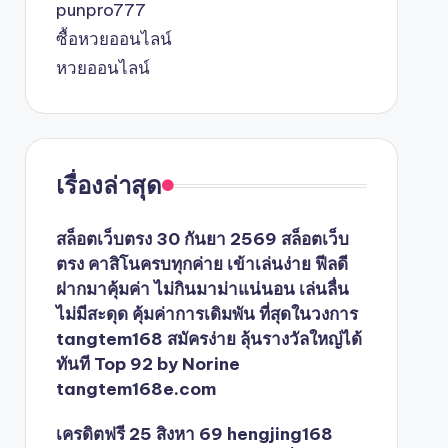
punpro777
ซื้อหวยออนไลน์
หวยออนไลน์
เรื่องล่าสุด
สล็อตเว็บตรง 30 กันยา 2569 สล็อตเว็บ
ตรง คาสิโนครบทุกค่าย เข้าเล่นง่าย ฟีลดี
ฝากมาคุ้มค่า ไม่กินมาม่าแน่นอน เล่นลื่น
ไม่มีสะดุด คุ้มค่าการเดิมพัน ที่สุดในวงการ
tangtem168 สมัครง่าย ลุ้นรางวัลใหญ่ได้
ทันที Top 92 by Norine
tangtem168e.com
เครดิตฟรี 25 สิงหา 69 hengjing168