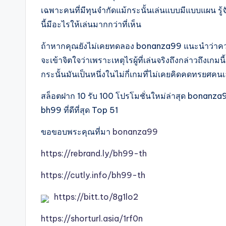
เฉพาะคนที่มีทุนจำกัดแม้กระนั้นเล่นแบบมีแบบแผน รู้จั
นี้มีอะไรให้เล่นมากกว่าที่เห็น
ถ้าหากคุณยังไม่เคยทดลอง bonanza99 แนะนำว่าค
จะเข้าจิตใจว่าเพราะเหตุไรผู้ที่เล่นจริงถึงกล่าวถึงเ
กระนั้นมันเป็นหนึ่งในไม่กี่เกมที่ไม่เคยคิดคดทรยศคนเ
สล็อตฝาก 10 รับ 100 โปรโมชั่นใหม่ล่าสุด bonanz
bh99 ที่ดีที่สุด Top 51
ขอขอบพระคุณที่มา
bonanza99
https://rebrand.ly/bh99-th
https://cutly.info/bh99-th
https://bitt.to/8g1lo2
https://shorturl.asia/1rf0n