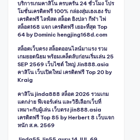
บริการเกมคาสิโน ครบครัน 24 ชั่วโมง โปร
โมชั่นเครดิตฟรี 100% กล่องสุ่มเฮงเฮง รับ
เครดิตฟรี ไลฟ์สด สล็อต ยิงปลา กีฬา ไพ่
สล็อต168 แจก เครดิตฟรี เยอะที่สุด Top
64 by Dominic hengjing168d.com
สล็อตเว็บตรง สล็อตออนไลน์มาแรง รวม
เกมยอดนิยม พร้อมเคล็ดลับก่อนเริ่มเล่น 25
SEP 2569 เว็บไซต์ ใหญ่ Jin888.asia
คาสิโน เว็บเปิดใหม่ เครดิตฟรี Top 20 by
Kraig
คาสิโน jinda888 สล็อต 2026 รวมเกม
แตกง่าย ฟีเจอร์เด่น และวิธีเลือกเว็บที่
เหมาะกับผู้เล่น เว็บตรง jin888.asia
เครดิตฟรี Top 85 by Herbert 8 เว็บแจก
หนัก ส.ค. 2569
Jinda55 Jin55.guru 14 JUL 69