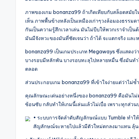
ภาพของเกม bonanza99 ถ้าเกิดเทียบกับสล็อตสมัยใหม่ 
เห็น ภาพพื้นข้างหลังเป็นเหมืองเก่าๆวงล้อมองธรรมดา เ
กันเป็นความรู้สึกเวลาเล่น มันไม่บีบให้พวกเราจำเป็นต้อ
มันมีจังหวะของมันที่ชัดเจนว่า ถ้าได้ จะแตกจริง และ
bonanza99 เป็นเกมประเภท Megaways ซึ่งแสดงว่า
บางรอบมีหลักพัน บางรอบทะลุไปหลายหมื่น ซึ่งมันทำใ
ตลอด
ส่วนประกอบเกม bonanza99 ที่เข้าใจง่ายแต่ว่าไม่ซ้ำ
คุณลักษณะเด่นอย่างหนึ่งของ bonanza99 คือมันไม่มา
ซ้อนซับ กลับทำให้เกมนี้เล่นแล้วไม่เบื่อ เพราะทุกส่
• ระบบการจัดลำดับสัญลักษณ์แบบ Tumble ทำให้สป
สัญลักษณ์จะหายไปแล้วมีตัวใหม่ตกลงมาแทน ลุ้นต