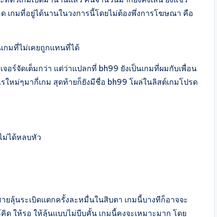
อด เกมที่อยู่ได้นานในวงการนี้โดยไม่ต้องพึ่งการโฆษณา คือ
เกมที่ไม่เคยถูกแทนที่ได้
เจอร์จัดเต็มกว่า แต่ว่าแปลกที่ bh99 ยังเป็นเกมที่ผมกับเพื่อน
หม่ๆมากี่เกม สุดท้ายก็ยังมีชื่อ bh99 โผล่ในลิสต์เกมโปรด
าไม่ได้หลบหัว
ยลุ้นระเบิดแตกครั้งละหมื่นในสิบตา เกมนี้บางทีก็อาจจะ
ห้คิด ให้รอ ให้ลุ้นแบบไม่บีบคั้น เกมนี้คงจะเหมาะมาก โดย