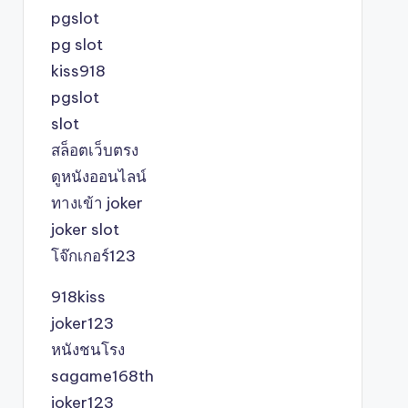
pgslot
pg slot
kiss918
pgslot
slot
สล็อตเว็บตรง
ดูหนังออนไลน์
ทางเข้า joker
joker slot
โจ๊กเกอร์123
918kiss
joker123
หนังชนโรง
sagame168th
joker123