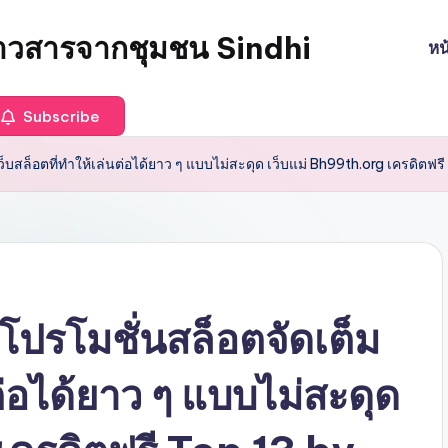
่าวสารจากชุมชน Sindhi
หน
Subscribe
็บสล็อตที่ทำให้เล่นต่อได้ยาว ๆ แบบไม่สะดุด เว็บแม่ Bh99th.org เครดิต
ปรโมชั่นสล็อตจัดเต็ม
ต่อได้ยาว ๆ แบบไม่สะดุด