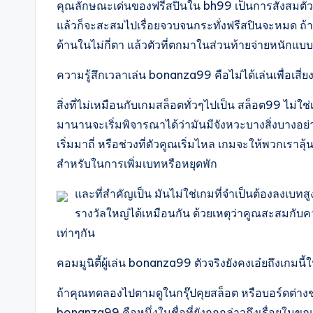
คุณลักษณะเด่นของฟรีสปินใน bh99 เป็นการสั่งสมตัวคูณ
แล้วก็จะสะสมไปเรื่อยจวบจนกระทั่งฟรีสปินจะหมด ถ้าห
ด้านในไม่กี่ตา แล้วตัวที่ตกมาในส่วนท้ายจ่ายหนักแบ
ความรู้สึกเวลาเล่น bonanza99 คือไม่ได้เล่นเพื่อเสี่ย
สิ่งที่ไม่เหมือนกับเกมสล็อตทั่วๆไปเป็น สล็อต99 ไม่ใช่เ
มานานจะเริ่มพิจารณาได้ว่ามันมีจังหวะบางสิ่งบางอย่
เริ่มมาถี่ หรือช่วงที่ตัวคูณเริ่มไหล เกมจะให้พวกเราล
สำหรับในการเพิ่มเบทหรือหยุดพัก
และที่สำคัญเป็น มันไม่ใช่เกมที่จำเป็นต้องลงเบทสู
รางวัลใหญ่ได้เหมือนกัน ด้วยเหตุว่าคูณสะสมกับ
เท่าๆกัน
คอมมูนิตี้ผู้เล่น bonanza99 ตัวจริงยังคงเอ๋ยถึงเกมนี้
ถ้าคุณทดลองไปตามดูในกรุ๊ปคุยสล็อต หรือบอร์ดต่างชาต
bonanza99 คือหนึ่งในชื่อที่ยังถูกกล่าวถึงเรื่อยใน