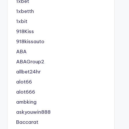
1xbet
1xbetth
1xbit
918Kiss
918kissauto
ABA
ABAGroup2
allbet24hr
alot66
alot666
ambking
askyouwin888
Baccarat