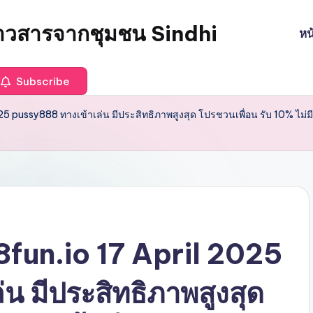
่าวสารจากชุมชน Sindhi
หน
Subscribe
25 pussy888 ทางเข้าเล่น มีประสิทธิภาพสูงสุด โปรชวนเพื่อน รับ 10% ไม่ม
8fun.io 17 April 2025
น มีประสิทธิภาพสูงสุด