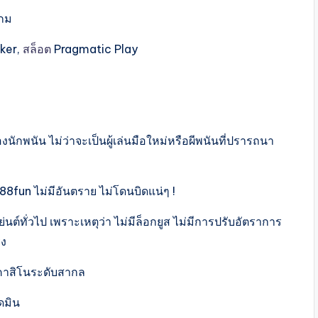
เกม
oker,
สล็อต
Pragmatic Play
นักพนัน ไม่ว่าจะเป็นผู้เล่นมือใหม่หรือผีพนันที่ปรารถนา
888fun ไม่มีอันตราย ไม่โดนบิดแน่ๆ !
ย่นต์ทั่วไป เพราะเหตุว่า ไม่มีล็อกยูส ไม่มีการปรับอัตราการ
รง
านคาสิโนระดับสากล
ดมิน