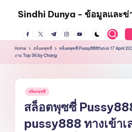
Sindhi Dunya - ข้อมูลและข
Skip
to
facebook.com
twitter.com
t.me
instagram.com
youtube.com
content
Home
สล็อตพุซซี่
สล็อตพุซซี่ Pussy888fun.io 17 April 20
งาม Top 36 by Chang
Posted
สล็อตพุซซี่
in
สล็อตพุซซี่ Pussy88
pussy888 ทางเข้าเล่