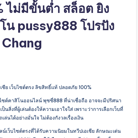
ไม่มีขั้นต่ำ สล็อต ยิง
ิโน pussy888 โปรปัง
y Chang
เชีย เว็บไซต์ตรง ลิขสิทธิ์แท้ ปลอดภัย 100%
ซต์คาสิโนออนไลน์ พุซซี่888 ที่น่าเชื่อถือ อาจจะมีปริศนา
็นสิ่งที่ผู้เล่นต้องให้ความเอาใจใส่ เพราะว่าการเลือกเว็บที่
ได้อย่างมั่นใจ ไม่ต้องกังวลเรื่องเงิน
์เว็บไซต์ตรงที่ได้รับความนิยมในทวีปเอเชีย ลักษณะเด่น