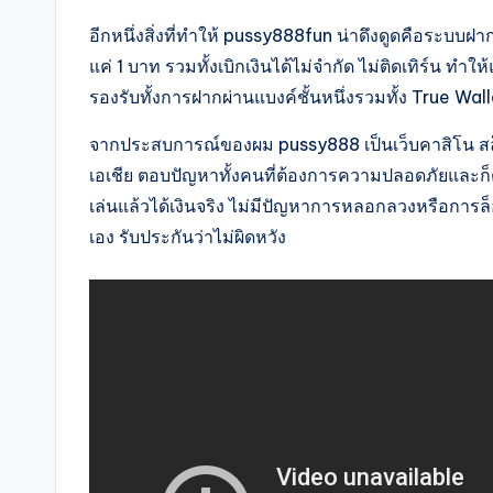
อีกหนึ่งสิ่งที่ทำให้ pussy888fun น่าดึงดูดคือระบบฝาก-
แค่ 1 บาท รวมทั้งเบิกเงินได้ไม่จำกัด ไม่ติดเทิร์น ทำ
รองรับทั้งการฝากผ่านแบงค์ชั้นหนึ่งรวมทั้ง True Wa
จากประสบการณ์ของผม pussy888 เป็นเว็บคาสิโน สล็อตพุซ
เอเชีย ตอบปัญหาทั้งคนที่ต้องการความปลอดภัยและก็ต้
เล่นแล้วได้เงินจริง ไม่มีปัญหาการหลอกลวงหรือการ
เอง รับประกันว่าไม่ผิดหวัง