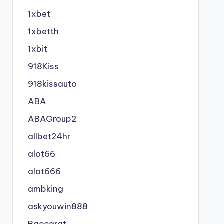
1xbet
1xbetth
1xbit
918Kiss
918kissauto
ABA
ABAGroup2
allbet24hr
alot66
alot666
ambking
askyouwin888