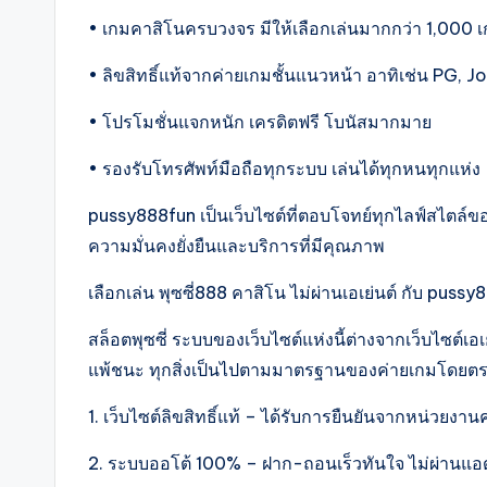
• เกมคาสิโนครบวงจร มีให้เลือกเล่นมากกว่า 1,000 
• ลิขสิทธิ์แท้จากค่ายเกมชั้นแนวหน้า อาทิเช่น PG, J
• โปรโมชั่นแจกหนัก เครดิตฟรี โบนัสมากมาย
• รองรับโทรศัพท์มือถือทุกระบบ เล่นได้ทุกหนทุกแห่ง
pussy888fun เป็นเว็บไซต์ที่ตอบโจทย์ทุกไลฟ์สไตล์ของ
ความมั่นคงยั่งยืนและบริการที่มีคุณภาพ
เลือกเล่น พุซซี่888 คาสิโน ไม่ผ่านเอเย่นต์ กับ pussy
สล็อตพุซซี่ ระบบของเว็บไซต์แห่งนี้ต่างจากเว็บไซต์เอเ
แพ้ชนะ ทุกสิ่งเป็นไปตามมาตรฐานของค่ายเกมโดยต
1. เว็บไซต์ลิขสิทธิ์แท้ – ได้รับการยืนยันจากหน่วยง
2. ระบบออโต้ 100% – ฝาก-ถอนเร็วทันใจ ไม่ผ่านแอ