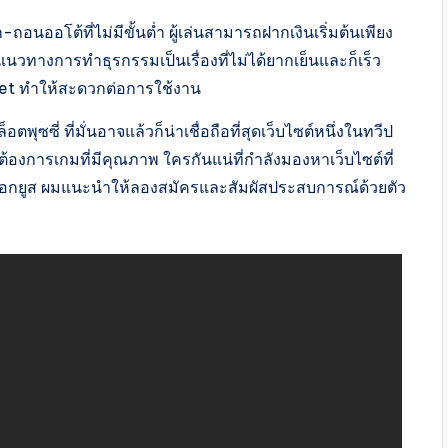
ถอนออโต้ที่ไม่มีขั้นต่ำ ผู้เล่นสามารถฝากเงินเริ่มต้นเพียง
ให้แนวทางการทำธุรกรรมเป็นเรื่องที่ไม่ได้ยากเย็นและก็เร็ว
llet ทำให้สะดวกต่อการใช้งาน
ซี่ ที่มั่นอาจแล้วก็น่าเชื่อถือที่สุดเว็บไซต์หนึ่งในทวีป
องการเกมที่มีคุณภาพ ใครกันแน่ที่กำลังมองหาเว็บไซต์ที่
ล็อกยูส ผมแนะนำให้ลองสมัครและสัมผัสประสบการณ์ด้วยตัว