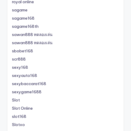
royal online
sagame
sagame168
sagame168th
sawan888 ทดลองเล่น
sawan888 ทดลองเล่น
sbobet168
scr888
sexy168
sexyauto168
sexybaccarat168
sexygame1688
Slot
Slot Online
slot168
Slotxo