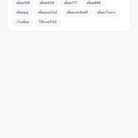
สล็อต168
สล็อต666
สล็อต777
สล็อต888
สล็อตpg
สล็อตออนไลน์
สล็อตเครดิตฟรี
สล็อตเว็บตรง
เว็บสล็อต
โจ๊กเกอร์123