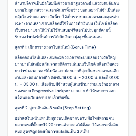
สำหรับใครที่เป็นมือใหม่พึ่งก้าวขาเข้าสู่แวดวงนี้ แล้วยังจับต้นชน
ปลายไม่ถูก กลัวว่าจะเอาเงินมาทิ้งขว้าง บอกเลยว่าไม่จำเป็นต้อง
กลุ้มใจครับผม เพราะวันนี้เราได้เก็บรวบรวมแนวทางและสูตรลับ
เฉพาะจากเหล่าเซียนสล็อตที่ใช้ในการทำเงินบน เว็บไซต์ สล็อต
เว็บตรง มาแจกให้นำไปใช้กันแบบฟรีๆเอาไปประยุกต์ตามนี้
รับรองว่าเปอร์เซ็นต์การได้เบิกเงินจะพุ่งสูงขึ้นแน่นอน
สูตรที่ 1: เช็กตารางเวลาโบนัสไทม์ (Bonus Time)
สล็อตออนไลน์แต่ละเกมจะมีช่วงเวลาที่ระบบปล่อยรางวัลใหญ่
มากมายไม่เหมือนกัน จากสถิติการเล่นบนเว็บไซต์ สล็อตเว็บตรง
พบว่าช่วงเวลาทองที่โบนัสแตกบ่อยมากที่สุดเป็นช่วงเวลาคนเลิก
งานและตอนกลางดึก ดังเช่น 18.00 น. – 20.00 น. และก็ 01.00
น. – 03.00 น. เนื่องด้วยมีจำนวนผู้เล่นเข้ามาร่วมแชร์กองกลาง
ของระบบ Progressive Jackpot มากมาย ทำให้รอบการออก
แจ็คพอตเวียนครบรอบเร็วเพิ่มขึ้น
สูตรที่ 2: สูตรเดินเงิน 3 ระดับ (Step Betting)
อย่าลงเงินพนันเท่าเดิมทุกรอบเด็ดขาดขอรับ มือใหม่หลายคน
พลาดตรงที่ตั้งเบทไว้ 20 บาทแล้วกดออโต้ทิ้งเอาไว้จนกระทั่งเงิน
หมด สูตรที่ถูกต้องเป็นการแบ่งเงินเป็น 3 สเต็ป: