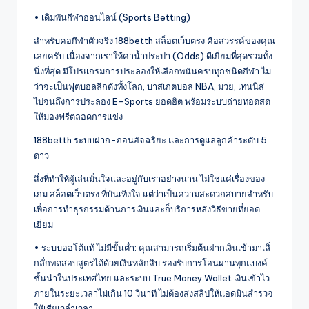
• เดิมพันกีฬาออนไลน์ (Sports Betting)
สำหรับคอกีฬาตัวจริง 188betth สล็อตเว็บตรง คือสวรรค์ของคุณ
เลยครับ เนื่องจากเราให้ค่าน้ำประปา (Odds) ดีเยี่ยมที่สุดรวมทั้ง
นิ่งที่สุด มีโปรแกรมการประลองให้เลือกพนันครบทุกชนิดกีฬา ไม่
ว่าจะเป็นฟุตบอลลีกดังทั้งโลก, บาสเกตบอล NBA, มวย, เทนนิส
ไปจนถึงการประลอง E-Sports ยอดฮิต พร้อมระบบถ่ายทอดสด
ให้มองฟรีตลอดการแข่ง
188betth ระบบฝาก-ถอนอัจฉริยะ และการดูแลลูกค้าระดับ 5
ดาว
สิ่งที่ทำให้ผู้เล่นมั่นใจและอยู่กับเราอย่างนาน ไม่ใช่แค่เรื่องของ
เกม สล็อตเว็บตรง ที่บันเทิงใจ แต่ว่าเป็นความสะดวกสบายสำหรับ
เพื่อการทำธุรกรรมด้านการเงินและก็บริการหลังวิธีขายที่ยอด
เยี่ยม
• ระบบออโต้แท้ ไม่มีขั้นต่ำ: คุณสามารถเริ่มต้นฝากเงินเข้ามาเลิ่
กลั่กทดสอบสูตรได้ด้วยเงินหลักสิบ รองรับการโอนผ่านทุกแบงค์
ชั้นนำในประเทศไทย และระบบ True Money Wallet เงินเข้าไว
ภายในระยะเวลาไม่เกิน 10 วินาที ไม่ต้องส่งสลิปให้แอดมินสำรวจ
ให้เสียเวล่ำเวลา