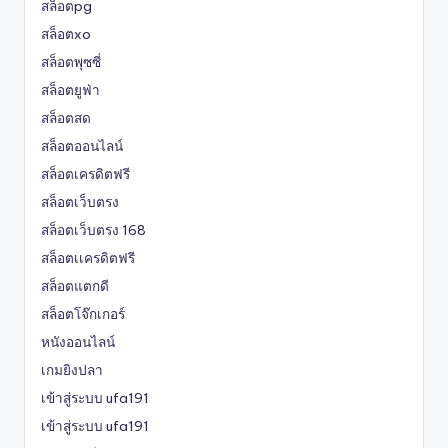
สล็อตpg
สล็อตxo
สล็อตพุซซี่
สล็อตยูฟ่า
สล็อตสด
สล็อตออนไลน์
สล็อตเครดิตฟรี
สล็อตเว็บตรง
สล็อตเว็บตรง 168
สล็อตเเครดิตฟรี
สล็อตแตกดี
สล็อตโจ๊กเกอร์
หนังออนไลน์
เกมยิงปลา
เข้าสู่ระบบ ufa191
เข้าสู่ระบบ ufa191