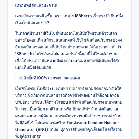
เท่ากับที่นี่อีกแล้วนะครับ!
เจาะลึกความเหนือชั้น เพราะเหตุไร 188betth เว็บตรง ถึงยืนหนึ่ง
เรื่องโบนัสแตกง่าย?
ในตลาดบ้านเรามีเว็บไซต์พนันออนไลน์เปิดใหม่วันแล้ววันเล่า
อย่างกับดอกเห็ด แม้กระนั้นเหตุผลที่ เว็บไซต์ สล็อตเว็บตรง ยังคง
ยืนยงเป็นเสาหลักและก็เติบโตอย่างมหาศาล ก็เนื่องจากว่าคำว่า
188betth เว็บไซต์ตรงไม่ผ่านเอเย่นต์ ซึ่งคำนี้ไม่ใช่แค่คำชวน
เชื่อโก้เก๋ๆแต่ว่ามันหมายถึงผลตอบแทนมหาศาลที่ผู้เล่นจะได้รับ
แบบเต็มเม็ดเต็มหน่วย
1. ลิขสิทธิ์แท้ 100% ส่งตรงจากต่างแดน
เว็บทั่วไปชอบไปซื้อระบบเกมหยาบคายหรือเกมคัดลอกมาเปิดให้
บริการ ซึ่งเว็บพวกนั้นสามารถตั้งค่าข้างหลังบ้านให้ล็อกผลหรือ
ปรับอัตราแพ้ชนะได้ตามใจชอบ แต่ว่าที่ สล็อตเว็บตรง เกมทุกเกม
ไม่ว่าจะเป็นสล็อต คาสิโนสด หรือเดิมพันกีฬา ล้วนส่งสัญญาณ
ตรงมาจากค่ายผู้พัฒนาเกมระดับนานาชาติ ข้าราชการหลังบ้าน
ไม่มีสิทธิ์เข้าไปแทรกแซงหรือปรับแต่งระบบ Random Number
Generator (RNG) ได้เลย ทุกการสปินของคุณก็เลยโปร่งใสรวม
ทั้งยุติธรรมที่สุด