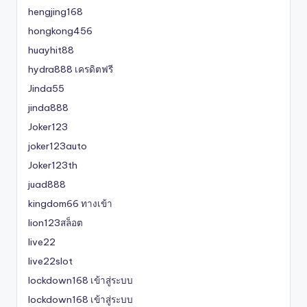
hengjing168
hongkong456
huayhit88
hydra888 เครดิตฟรี
Jinda55
jinda888
Joker123
joker123auto
Joker123th
juad888
kingdom66 ทางเข้า
lion123สล็อต
live22
live22slot
lockdown168 เข้าสู่ระบบ
lockdown168 เข้าสู่ระบบ