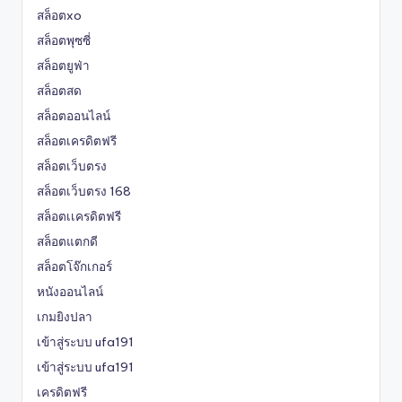
สล็อตxo
สล็อตพุซซี่
สล็อตยูฟ่า
สล็อตสด
สล็อตออนไลน์
สล็อตเครดิตฟรี
สล็อตเว็บตรง
สล็อตเว็บตรง 168
สล็อตเเครดิตฟรี
สล็อตแตกดี
สล็อตโจ๊กเกอร์
หนังออนไลน์
เกมยิงปลา
เข้าสู่ระบบ ufa191
เข้าสู่ระบบ ufa191
เครดิตฟรี