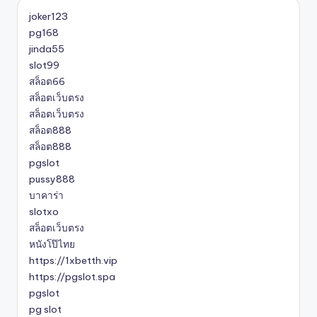
joker123
pg168
jinda55
slot99
สล็อต66
สล็อตเว็บตรง
สล็อตเว็บตรง
สล็อต888
สล็อต888
pgslot
pussy888
บาคาร่า
slotxo
สล็อตเว็บตรง
หนังโป๊ไทย
https://1xbetth.vip
https://pgslot.spa
pgslot
pg slot