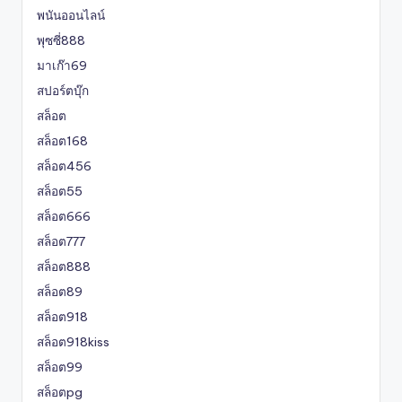
พนันออนไลน์
พุซซี่888
มาเก๊า69
สปอร์ตบุ๊ก
สล็อต
สล็อต168
สล็อต456
สล็อต55
สล็อต666
สล็อต777
สล็อต888
สล็อต89
สล็อต918
สล็อต918kiss
สล็อต99
สล็อตpg