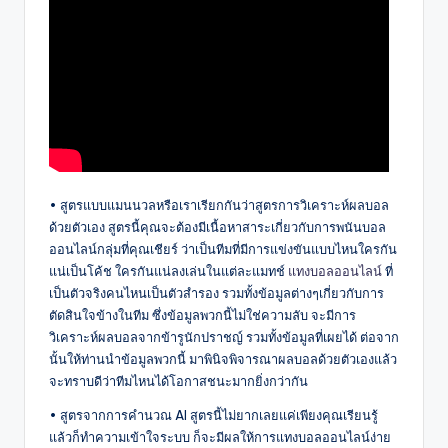
• สูตรแบบแมนนวลหรือเราเรียกกันว่าสูตรการวิเคราะห์ผลบอล
ด้วยตัวเอง สูตรนี้คุณจะต้องมีเนื้อหาสาระเกี่ยวกับการพนันบอล
ออนไลน์กลุ่มที่คุณเชียร์ ว่าเป็นทีมที่มีการแข่งขันแบบไหนใครกัน
แน่เป็นโค้ช ใครกันแน่ลงเล่นในแต่ละแมทช์
แทงบอลออนไลน์
ที่
เป็นตัวจริงคนไหนเป็นตัวสำรอง รวมทั้งข้อมูลต่างๆเกี่ยวกับการ
ตัดสินใจข้างในทีม ซึ่งข้อมูลพวกนี้ไม่ใช่ความลับ จะมีการ
วิเคราะห์ผลบอลจากข้ารูนักปราชญ์ รวมทั้งข้อมูลที่เผยได้ ต่อจาก
นั้นให้ท่านนำข้อมูลพวกนี้ มาพินิจพิจารณาผลบอลด้วยตัวเองแล้ว
จะทราบดีว่าทีมไหนได้โอกาสชนะมากยิ่งกว่ากัน
• สูตรจากการคำนวณ AI สูตรนี้ไม่ยากเลยแค่เพียงคุณเรียนรู้
แล้วก็ทำความเข้าใจระบบ ก็จะมีผลให้การแทงบอลออนไลน์ง่าย