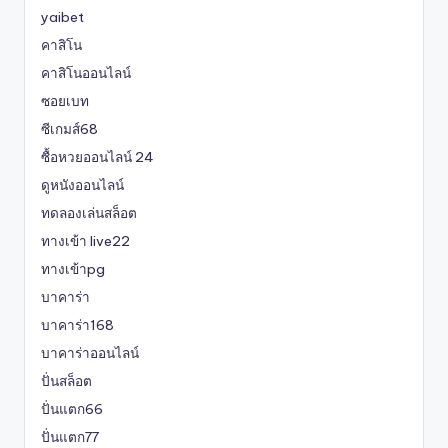
yaibet
คาสิโน
คาสิโนออนไลน์
ซอยเบท
ซีเกมส์68
ซื้อหวยออนไลน์ 24
ดูหนังออนไลน์
ทดลองเล่นสล็อต
ทางเข้า live22
ทางเข้าpg
บาคาร่า
บาคาร่า168
บาคาร่าออนไลน์
ปั่นสล็อต
ปั่นแตก66
ปั่นแตก77