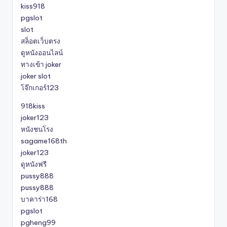
kiss918
pgslot
slot
สล็อตเว็บตรง
ดูหนังออนไลน์
ทางเข้า joker
joker slot
โจ๊กเกอร์123
918kiss
joker123
หนังชนโรง
sagame168th
joker123
ดูหนังฟรี
pussy888
pussy888
บาคาร่า168
pgslot
pgheng99