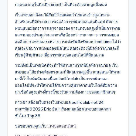
บอลหลายคู่ในบิลเดียวและจำเป็นที่จะต้องทายถูกทั้งหมด
เว็บแทงบอล ถึงจะได้รับกำไรแต่ผลกำไรค่อนข้างสูง เหมาะ
สำหรับคนที่มีประสบการณ์แล้วการพนันบอลแฮนดิแคป คือการ
พนันแบบมีอัตราการเจรจาต่อรอง การแทงบอลสูงต่ำเป็นการทาย
ผลรวมของประตูว่าจะมากหรือน้อยกว่าราคากลาง การแทงบอล
สดคือการแทงบอลระหว่างการแข่งขันชิงชัยแบบ real time ไม่ว่า
คุณจะชอบการแทงบอลชนิดไหน คุณจะต้องพินิจพิจารณาและก็
เรียนรู้ด้วยตัวเอง เพื่อการพนันบอลออนไลน์ที่มีคุณภาพ
รวมทั้งนี่เป็นเทคนิคที่จะทำให้ท่านสามารถพินิจพิจารณาผล เว็บ
แทงบอล ได้อย่างเที่ยงตรงและก็มีคุณภาพสูงขึ้น เสนอแนะให้ท่าน
มาที่เว็บไซต์พนันบอลนี้เลย ballfcclub เป็นการพนันบอล
ออนไลน์ที่จะทำให้ท่านได้รับความคุ้มราคากับเว็บไซต์ที่มีความ
น่าเชื่อถือสูงอย่างงี้ตรงนี้รองรับความต้องการของสมาชิกแน่ๆ
ทางเข้า สล็อตเว็บตรง เว็บแทงบอล ballfcclub.net 24
กุมภาพันธ์ 2026 Eric ยืน 1 เรื่องเกมสล็อต แทงบอลแตกทุก
ชั่วโมง Top 86
ขอขอบพระคุณเว็บ
แทงบอลออนไลน์