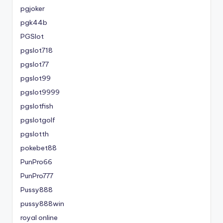
pgjoker
pgk44b
PGSlot
pgslot718
pgslot77
pgslot99
pgslot9999
pgslotfish
pgslotgolf
pgslotth
pokebet88
PunPro66
PunPro777
Pussy888
pussy888win
royal online