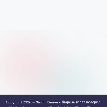
Copyright 2026 —
Sindhi Dunya - ข้อมูลและข่าวสารจากชุมชน