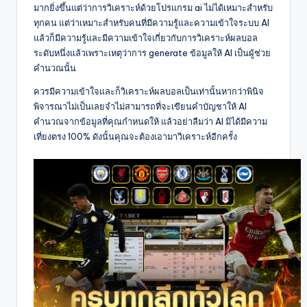
มากยิ่งขึ้นแต่ว่าการวิเคราะห์ด้วยโปรแกรม ai ไม่ได้เหมาะสำหรับ
ทุกคน แต่ว่าเหมาะสำหรับคนที่มีความรู้และความเข้าใจระบบ AI
แล้วก็มีความรู้และมีความเข้าใจเกี่ยวกับการวิเคราะห์ผลบอล
ระดับหนึ่งแล้วเพราะเหตุว่าการ generate ข้อมูลให้ AI เป็นผู้ช่วย
คำนวณนั้น
ควรมีความเข้าใจและก็วิเคราะห์ผลบอลเป็นเท่านั้นหากว่าพินิจ
พิจารณาไม่เป็นเลยจำไม่สามารถที่จะเขียนคำบัญชาให้ AI
คำนวณจากข้อมูลที่คุณกำหนดให้ แล้วอย่าลืมว่า AI มิได้มีความ
เที่ยงตรง 100% ดังนั้นคุณจะต้องเอามาวิเคราะห์อีกครั้ง