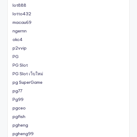
lot888
lotto432
macau69
ngernn
okc4
p2vvip
PG
PG Slot
PG Slot เว็บใหม่
pg SuperGame
pg77
Pg99
pgceo
pgfish
pgheng
pgheng99