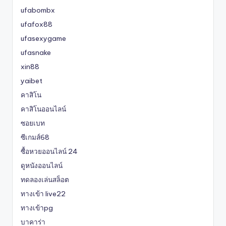
ufabombx
ufafox88
ufasexygame
ufasnake
xin88
yaibet
คาสิโน
คาสิโนออนไลน์
ซอยเบท
ซีเกมส์68
ซื้อหวยออนไลน์ 24
ดูหนังออนไลน์
ทดลองเล่นสล็อต
ทางเข้า live22
ทางเข้าpg
บาคาร่า