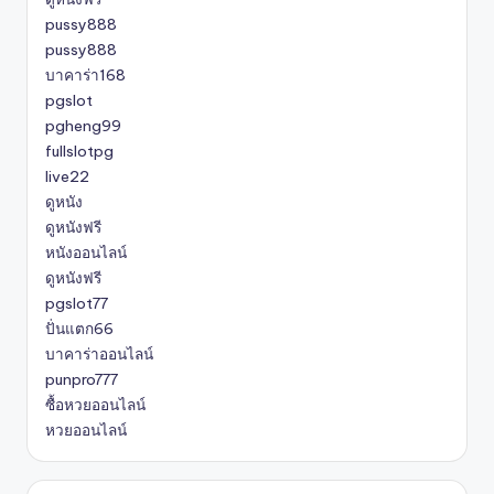
pussy888
pussy888
บาคาร่า168
pgslot
pgheng99
fullslotpg
live22
ดูหนัง
ดูหนังฟรี
หนังออนไลน์
ดูหนังฟรี
pgslot77
ปั่นแตก66
บาคาร่าออนไลน์
punpro777
ซื้อหวยออนไลน์
หวยออนไลน์