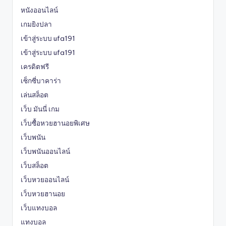
หนังออนไลน์
เกมยิงปลา
เข้าสู่ระบบ ufa191
เข้าสู่ระบบ ufa191
เครดิตฟรี
เซ็กซี่บาคาร่า
เล่นสล็อต
เว็บ มันนี่ เกม
เว็บซื้อหวยฮานอยพิเศษ
เว็บพนัน
เว็บพนันออนไลน์
เว็บสล็อต
เว็บหวยออนไลน์
เว็บหวยฮานอย
เว็บแทงบอล
แทงบอล