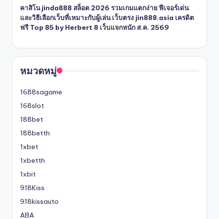
คาสิโน jinda888 สล็อต 2026 รวมเกมแตกง่าย ฟีเจอร์เด่น
และวิธีเลือกเว็บที่เหมาะกับผู้เล่น เว็บตรง jin888.asia เครดิต
ฟรี Top 85 by Herbert 8 เว็บแจกหนัก ส.ค. 2569
หมวดหมู่
1688sagame
168slot
188bet
188betth
1xbet
1xbetth
1xbit
918Kiss
918kissauto
ABA