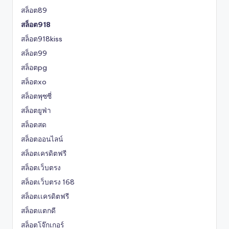
สล็อต89
สล็อต918
สล็อต918kiss
สล็อต99
สล็อตpg
สล็อตxo
สล็อตพุซซี่
สล็อตยูฟ่า
สล็อตสด
สล็อตออนไลน์
สล็อตเครดิตฟรี
สล็อตเว็บตรง
สล็อตเว็บตรง 168
สล็อตเเครดิตฟรี
สล็อตแตกดี
สล็อตโจ๊กเกอร์