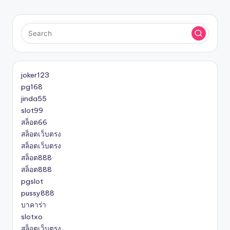
joker123
pg168
jinda55
slot99
สล็อต66
สล็อตเว็บตรง
สล็อตเว็บตรง
สล็อต888
สล็อต888
pgslot
pussy888
บาคาร่า
slotxo
สล็อตเว็บตรง