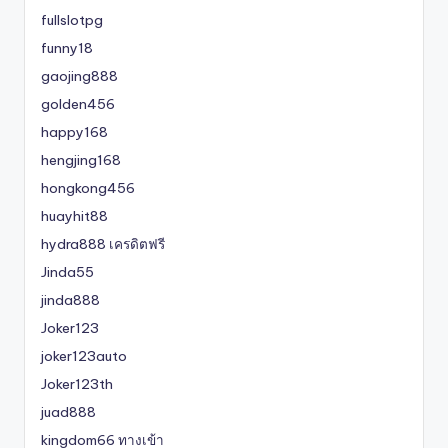
fullslotpg
funny18
gaojing888
golden456
happy168
hengjing168
hongkong456
huayhit88
hydra888 เครดิตฟรี
Jinda55
jinda888
Joker123
joker123auto
Joker123th
juad888
kingdom66 ทางเข้า