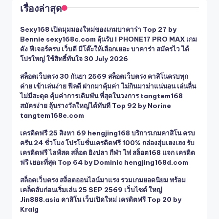
เรื่องล่าสุด
Sexy168 เปิดมุมมองใหม่ของเกมบาคาร่า Top 27 by
Bennie sexy168c.com ลุ้นรับ I PHONE17 PRO MAX เกม
ดัง ฟีเจอร์ครบ เว็บดี มีโต๊ะให้เลือกเยอะ บาคาร่า สมัครไว ได้
โปรใหญ่ ใช้สิทธิ์ทันใจ 30 July 2026
สล็อตเว็บตรง 30 กันยา 2569 สล็อตเว็บตรง คาสิโนครบทุก
ค่าย เข้าเล่นง่าย ฟีลดี ฝากมาคุ้มค่า ไม่กินมาม่าแน่นอน เล่นลื่น
ไม่มีสะดุด คุ้มค่าการเดิมพัน ที่สุดในวงการ tangtem168
สมัครง่าย ลุ้นรางวัลใหญ่ได้ทันที Top 92 by Norine
tangtem168e.com
เครดิตฟรี 25 สิงหา 69 hengjing168 บริการเกมคาสิโน ครบ
ครัน 24 ชั่วโมง โปรโมชั่นเครดิตฟรี 100% กล่องสุ่มเฮงเฮง รับ
เครดิตฟรี ไลฟ์สด สล็อต ยิงปลา กีฬา ไพ่ สล็อต168 แจก เครดิต
ฟรี เยอะที่สุด Top 64 by Dominic hengjing168d.com
สล็อตเว็บตรง สล็อตออนไลน์มาแรง รวมเกมยอดนิยม พร้อม
เคล็ดลับก่อนเริ่มเล่น 25 SEP 2569 เว็บไซต์ ใหญ่
Jin888.asia คาสิโน เว็บเปิดใหม่ เครดิตฟรี Top 20 by
Kraig