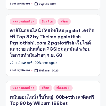
Zachary Rivera
7 ตุลาคม 2025
Posted
by
Posted
ทดลองเล่นสล็อต
ปั่นสล็อต
สล็อต
in
คาสิโนออนไลน์ เว็บเปิดใหม่ pgslot เครดิต
ฟรี Top 82 by Thelma pgslotfish
Pgslotfish1.com 2 pgslotfish เว็บไซต์
แตกง่าย เล่นสล็อต PGSlot สุดมันส์ พร้อม
โอกาสทำเงินง่ายๆ ก.ย. 68
สล็อตเว็บตรงแท้ 100% จาก pgslo…
Zachary Rivera
15 กันยายน 2025
Posted
by
Posted
ทดลองเล่นสล็อต
สล็อต
สล็อต168
in
พนันออนไลน์ เว็บใหญ่ 188betth เครดิตฟรี
Top 90 by Wilburn 188bet