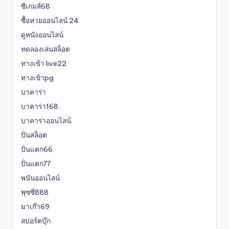
ซีเกมส์68
ซื้อหวยออนไลน์ 24
ดูหนังออนไลน์
ทดลองเล่นสล็อต
ทางเข้า live22
ทางเข้าpg
บาคาร่า
บาคาร่า168
บาคาร่าออนไลน์
ปั่นสล็อต
ปั่นแตก66
ปั่นแตก77
พนันออนไลน์
พุซซี่888
มาเก๊า69
สปอร์ตบุ๊ก