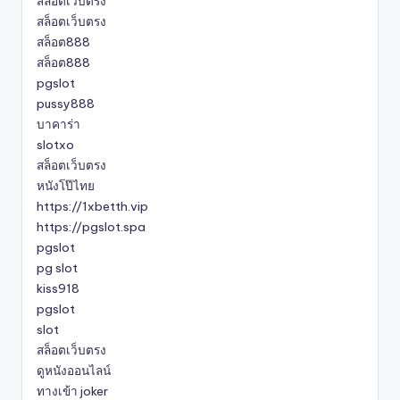
สล็อตเว็บตรง
สล็อตเว็บตรง
สล็อต888
สล็อต888
pgslot
pussy888
บาคาร่า
slotxo
สล็อตเว็บตรง
หนังโป๊ไทย
https://1xbetth.vip
https://pgslot.spa
pgslot
pg slot
kiss918
pgslot
slot
สล็อตเว็บตรง
ดูหนังออนไลน์
ทางเข้า joker