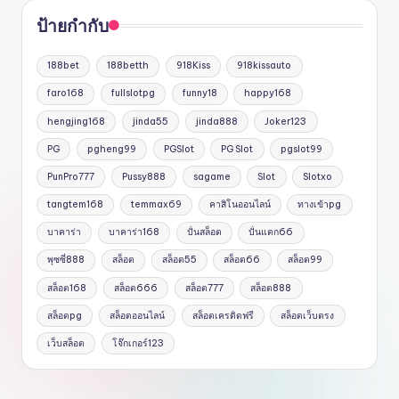
ป้ายกำกับ
188bet
188betth
918Kiss
918kissauto
faro168
fullslotpg
funny18
happy168
hengjing168
jinda55
jinda888
Joker123
PG
pgheng99
PGSlot
PG Slot
pgslot99
PunPro777
Pussy888
sagame
Slot
Slotxo
tangtem168
temmax69
คาสิโนออนไลน์
ทางเข้าpg
บาคาร่า
บาคาร่า168
ปั่นสล็อต
ปั่นแตก66
พุซซี่888
สล็อต
สล็อต55
สล็อต66
สล็อต99
สล็อต168
สล็อต666
สล็อต777
สล็อต888
สล็อตpg
สล็อตออนไลน์
สล็อตเครดิตฟรี
สล็อตเว็บตรง
เว็บสล็อต
โจ๊กเกอร์123