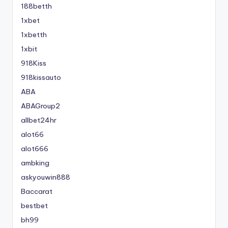
188betth
1xbet
1xbetth
1xbit
918Kiss
918kissauto
ABA
ABAGroup2
allbet24hr
alot66
alot666
ambking
askyouwin888
Baccarat
bestbet
bh99