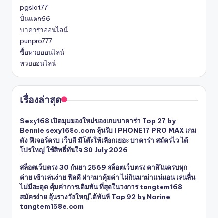
pgslot77
ปั่นแตก66
บาคาร่าออนไลน์
punpro777
ซื้อหวยออนไลน์
หวยออนไลน์
เรื่องล่าสุด
Sexy168 เปิดมุมมองใหม่ของเกมบาคาร่า Top 27 by
Bennie sexy168c.com ลุ้นรับ I PHONE17 PRO MAX เกม
ดัง ฟีเจอร์ครบ เว็บดี มีโต๊ะให้เลือกเยอะ บาคาร่า สมัครไว ได้
โปรใหญ่ ใช้สิทธิ์ทันใจ 30 July 2026
สล็อตเว็บตรง 30 กันยา 2569 สล็อตเว็บตรง คาสิโนครบทุก
ค่าย เข้าเล่นง่าย ฟีลดี ฝากมาคุ้มค่า ไม่กินมาม่าแน่นอน เล่นลื่น
ไม่มีสะดุด คุ้มค่าการเดิมพัน ที่สุดในวงการ tangtem168
สมัครง่าย ลุ้นรางวัลใหญ่ได้ทันที Top 92 by Norine
tangtem168e.com