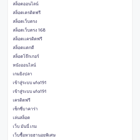
สล็อตออนไลน์
สล็อตเครดิตฟรี
สล็อตเว็บตรง
สล็อตเว็บตรง 168
สล็อตเเครดิตฟรี
สล็อตแตกดี
สล็อตโจ๊กเกอร์
หนังออนไลน์
เกมยิงปลา
เข้าสู่ระบบ ufa191
เข้าสู่ระบบ ufa191
เครดิตฟรี
เซ็กซี่บาคาร่า
เล่นสล็อต
เว็บ มันนี่ เกม
เว็บซื้อหวยฮานอยพิเศษ