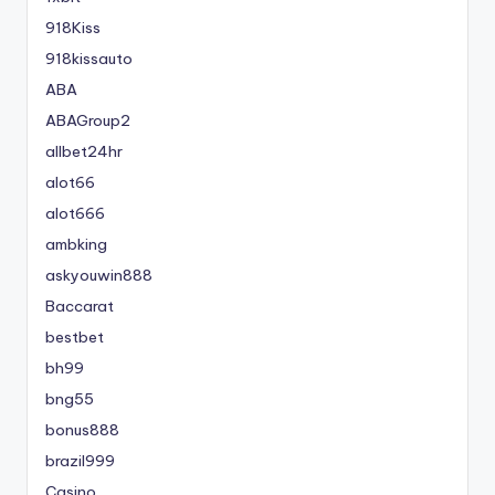
918Kiss
918kissauto
ABA
ABAGroup2
allbet24hr
alot66
alot666
ambking
askyouwin888
Baccarat
bestbet
bh99
bng55
bonus888
brazil999
Casino