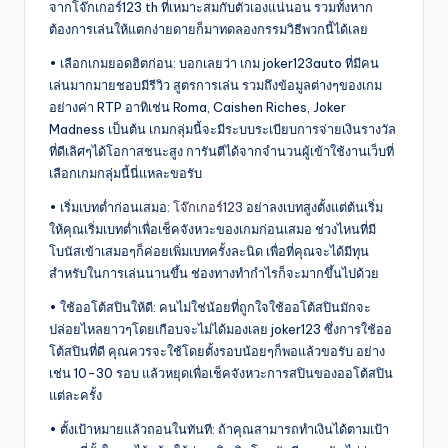
จากโจ๊กเกอร์123 th ที่เหมาะสมกับตัวเองแน่นอน รวมทั้งหาก
ต้องการเล่นให้แตกง่ายดายก็มาทดลองกรรมวิธีพวกนี้ได้เลย
• เลือกเกมยอดฮิตก่อน: บอกเลยว่า เกม joker123auto ที่มีคน
เล่นมากมายชอบมีรีวิว สูตรการเล่น รวมถึงข้อมูลต่างๆของเกม
อย่างค่า RTP อาทิเช่น Roma, Caishen Riches, Joker
Madness เป็นต้น เกมกลุ่มนี้จะมีระบบระเบียบการจ่ายเงินรางวัล
ที่ดีเลิศๆได้โอกาสชนะสูง การันตีได้จากจำนวนผู้เข้าใช้งานเว็บที่
เลือกเกมกลุ่มนี้นี่แหละขอรับ
• เริ่มเบทต่ำก่อนเสมอ:
โจ๊กเกอร์123
อย่าลงเบทสูงตั้งแต่ต้นเริ่ม
ให้คุณเริ่มเบทต่ำเพื่อเช็คจังหวะของเกมก่อนเสมอ ช่วงไหนที่มี
โบนัสเข้าเสมอๆก็ค่อยเพิ่มเบทครั้งละนิด เพื่อที่คุณจะได้มีทุน
สำหรับในการเล่นนานขึ้น ช่องทางทำกำไรก็จะมากขึ้นไปด้วย
• ใช้ออโต้สปินให้ดี: คนไม่ใช่น้อยที่ถูกใจใช้ออโต้สปินมักจะ
ปล่อยไหลยาวๆโดยเกือบจะไม่ได้มองเลย joker123 ซึ่งการใช้ออ
โต้สปินที่ดี คุณควรจะใช้โดยตั้งรอบน้อยๆก็พอแล้วขอรับ อย่าง
เช่น 10-30 รอบ แล้วหยุดเพื่อเช็คจังหวะการสปินของออโต้สปิน
แต่ละครั้ง
• ตั้งเป้าหมายแล้วถอนในทันที: ถ้าคุณสามารถทำเงินได้ตามเป้า