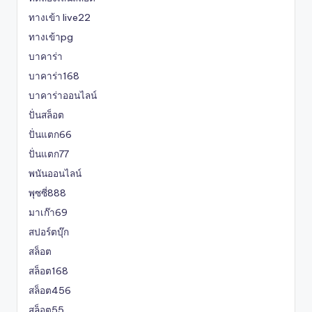
ทางเข้า live22
ทางเข้าpg
บาคาร่า
บาคาร่า168
บาคาร่าออนไลน์
ปั่นสล็อต
ปั่นแตก66
ปั่นแตก77
พนันออนไลน์
พุซซี่888
มาเก๊า69
สปอร์ตบุ๊ก
สล็อต
สล็อต168
สล็อต456
สล็อต55