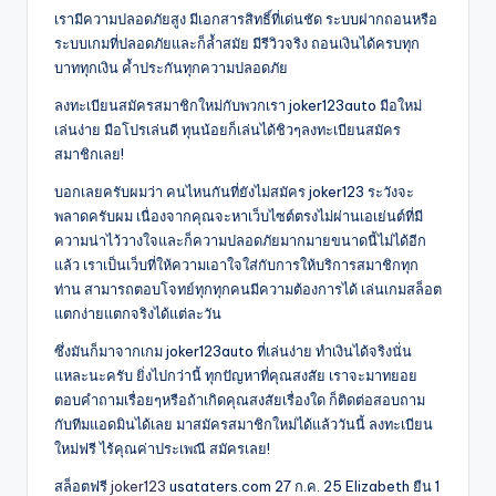
เรามีความปลอดภัยสูง มีเอกสารสิทธิ์ที่เด่นชัด ระบบฝากถอนหรือ
ระบบเกมที่ปลอดภัยและก็ล้ำสมัย มีรีวิวจริง ถอนเงินได้ครบทุก
บาททุกเงิน ค้ำประกันทุกความปลอดภัย
ลงทะเบียนสมัครสมาชิกใหม่กับพวกเรา joker123auto มือใหม่
เล่นง่าย มือโปรเล่นดี ทุนน้อยก็เล่นได้ชิวๆลงทะเบียนสมัคร
สมาชิกเลย!
บอกเลยครับผมว่า คนไหนกันที่ยังไม่สมัคร joker123 ระวังจะ
พลาดครับผม เนื่องจากคุณจะหาเว็บไซต์ตรงไม่ผ่านเอเย่นต์ที่มี
ความน่าไว้วางใจและก็ความปลอดภัยมากมายขนาดนี้ไม่ได้อีก
แล้ว เราเป็นเว็บที่ให้ความเอาใจใส่กับการให้บริการสมาชิกทุก
ท่าน สามารถตอบโจทย์ทุกทุกคนมีความต้องการได้ เล่นเกมสล็อต
แตกง่ายแตกจริงได้แต่ละวัน
ซึ่งมันก็มาจากเกม joker123auto ที่เล่นง่าย ทำเงินได้จริงนั่น
แหละนะครับ ยิ่งไปกว่านี้ ทุกปัญหาที่คุณสงสัย เราจะมาทยอย
ตอบคำถามเรื่อยๆหรือถ้าเกิดคุณสงสัยเรื่องใด ก็ติดต่อสอบถาม
กับทีมแอดมินได้เลย มาสมัครสมาชิกใหม่ได้แล้ววันนี้ ลงทะเบียน
ใหม่ฟรี ไร้คุณค่าประเพณี สมัครเลย!
สล็อตฟรี
joker123
usataters.com 27 ก.ค. 25 Elizabeth ยืน 1