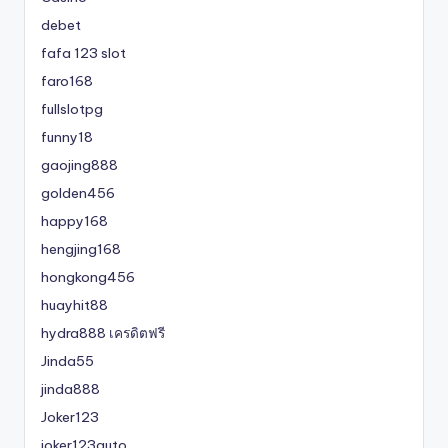
debet
fafa 123 slot
faro168
fullslotpg
funny18
gaojing888
golden456
happy168
hengjing168
hongkong456
huayhit88
hydra888 เครดิตฟรี
Jinda55
jinda888
Joker123
joker123auto