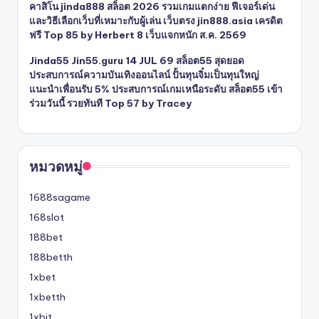
คาสิโน jinda888 สล็อต 2026 รวมเกมแตกง่าย ฟีเจอร์เด่น
และวิธีเลือกเว็บที่เหมาะกับผู้เล่น เว็บตรง jin888.asia เครดิต
ฟรี Top 85 by Herbert 8 เว็บแจกหนัก ส.ค. 2569
Jinda55 Jin55.guru 14 JUL 69 สล็อต55 สุดยอด
ประสบการณ์ความบันเทิงออนไลน์ ปั้นทุนจิ๋มเป็นทุนใหญ่
แนะนำเพื่อนรับ 5% ประสบการณ์เกมเหนือระดับ สล็อต55 เข้า
ร่วมวันนี้ รวยทันที Top 57 by Tracey
หมวดหมู่
1688sagame
168slot
188bet
188betth
1xbet
1xbetth
1xbit