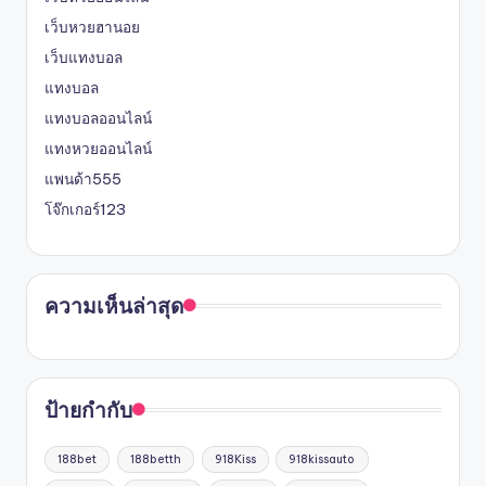
เว็บหวยฮานอย
เว็บแทงบอล
แทงบอล
แทงบอลออนไลน์
แทงหวยออนไลน์
แพนด้า555
โจ๊กเกอร์123
ความเห็นล่าสุด
ป้ายกำกับ
188bet
188betth
918Kiss
918kissauto