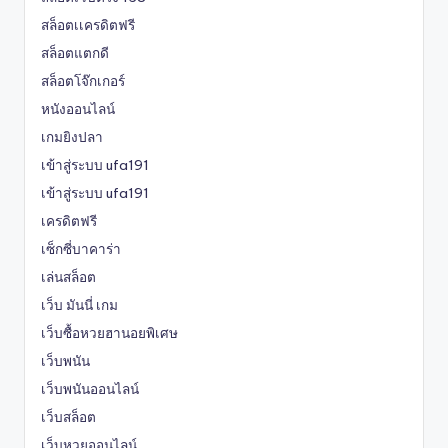
สล็อตเเครดิตฟรี
สล็อตแตกดี
สล็อตโจ๊กเกอร์
หนังออนไลน์
เกมยิงปลา
เข้าสู่ระบบ ufa191
เข้าสู่ระบบ ufa191
เครดิตฟรี
เซ็กซี่บาคาร่า
เล่นสล็อต
เว็บ มันนี่ เกม
เว็บซื้อหวยฮานอยพิเศษ
เว็บพนัน
เว็บพนันออนไลน์
เว็บสล็อต
เว็บหวยออนไลน์