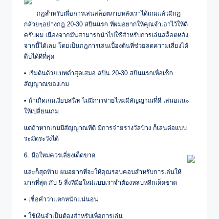
กฎสำหรับเพื่อการเล่นสล็อตภายหลังเราได้เกมแล้วมีกฎ
กล้วยๆอย่างกฎ 20-30 สปินแรก ที่ผมอยากให้คุณจำเอาไว้ให้ดี
ครับผม เนื่องจากมันสามารถนำไปใช้สำหรับการเล่นสล็อตหลัง
จากนี้ได้เลย โดยเป็นกฎการเล่นเบื้องต้นที่ช่วยลดความเสี่ยงได้
ดิบได้ดีที่สุด
• เริ่มต้นด้วยเบทต่ำสุดเสมอ สปิน 20-30 สปินแรกเพื่อเช็ก
สัญญาณของเกม
• ถ้าเกิดเกมเงียบสนิท ไม่มีการจ่ายไหมมีสัญญาณที่ดี เสนอแนะ
ให้เปลี่ยนเกม
แต่ถ้าหากเกมมีสัญญาณที่ดี มีการจ่ายรางวัลบ้าง ก็เล่นต่อแบบ
ระมัดระวังได้
6. มือใหม่ควรเลี่ยงเด็ดขาด
และก็สุดท้าย ผมอยากที่จะให้คุณรอบคอบสำหรับการเล่นให้
มากที่สุด กับ 5 สิ่งที่มือใหม่แบบเราจำต้องหลบหลีกเด็ดขาด
• เชื่อคำว่าแตกหนักแน่นอน
• ใช้เงินจำเป็นต้องสำหรับเพื่อการเล่น