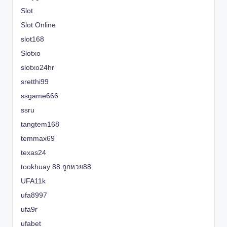
Slot
Slot Online
slot168
Slotxo
slotxo24hr
sretthi99
ssgame666
ssru
tangtem168
temmax69
texas24
tookhuay 88 ถูกหวย88
UFA11k
ufa8997
ufa9r
ufabet