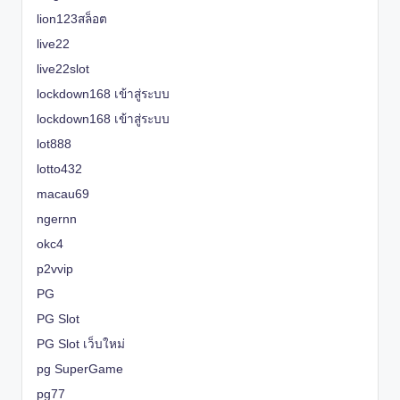
lion123สล็อต
live22
live22slot
lockdown168 เข้าสู่ระบบ
lockdown168 เข้าสู่ระบบ
lot888
lotto432
macau69
ngernn
okc4
p2vvip
PG
PG Slot
PG Slot เว็บใหม่
pg SuperGame
pg77