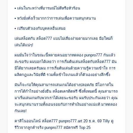
• เล่นในระหว่างที่อารมณ์ไม่ดีหรือหัวร้อน
• หวังมั่งคั่งเร็วมากกว่าการเล่นเพื่อความสนุกสนาน
• เปรียบตัวเองกับบุคคลอื่นเสมอ
เล่นสล็อตกับ สล็อต777 แบบไม่เสี่ยงง่ายดายมากเลย มือใหม่ก็
เล่นได้แน่ๆ!
ผมมั่นใจว่าในขณะนี้หลายคนอยากทดลอง punpro777 กันแล้ว
ล่ะขอรับ ผมบอกได้เลยว่า การเริ่มต้นเล่นสล็อตกับสล็อต777 มัน
มิได้ยากเลยครับผม การเริ่มต้นเล่นด้วยความรู้ความเข้าใจ การ
ผลิตกฎและวินัยที่ดี รวมทั้งเข้าใจเกมแล้วก็ตัวเองอย่างลึกซึ้ง
มันก็จะก่อให้คุณสามารถเล่นเกมได้อย่างปลอดภัย มีโอกาสใน
การได้กำไรอย่างยั่งยืน สล็อตเครดิตฟรี ซึ่งทั้งหมดนี้ คุณสามารถ
มาเริ่มเล่นเกมกับพวกเราได้เลยนะขอรับ ผมรับประกันเลยว่า คุณ
จะสนุกสนานรวมทั้งเอนจอยกับการทำเงินอย่างแน่แท้ มาทดลอง
กันเลย!
คาสิโนออนไลน์ สล็อต777 punpro777.art 20 ธ.ค. 69 Tilly ดู
รีวิวจากลูกค้าจริง punpro777 สมัครฟรี Top 25