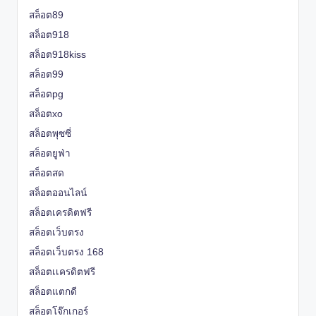
สล็อต89
สล็อต918
สล็อต918kiss
สล็อต99
สล็อตpg
สล็อตxo
สล็อตพุซซี่
สล็อตยูฟ่า
สล็อตสด
สล็อตออนไลน์
สล็อตเครดิตฟรี
สล็อตเว็บตรง
สล็อตเว็บตรง 168
สล็อตเเครดิตฟรี
สล็อตแตกดี
สล็อตโจ๊กเกอร์