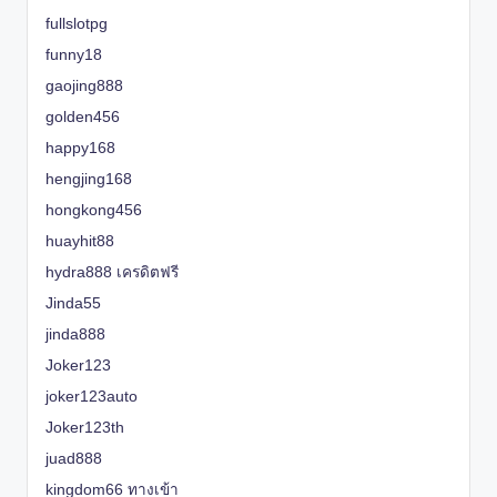
fullslotpg
funny18
gaojing888
golden456
happy168
hengjing168
hongkong456
huayhit88
hydra888 เครดิตฟรี
Jinda55
jinda888
Joker123
joker123auto
Joker123th
juad888
kingdom66 ทางเข้า