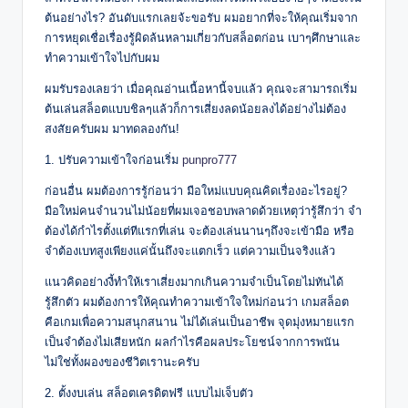
ต้นอย่างไร? อันดับแรกเลยจ้ะขอรับ ผมอยากที่จะให้คุณเริ่มจาก
การหยุดเชื่อเรื่องรู้ผิดล้นหลามเกี่ยวกับสล็อตก่อน เบาๆศึกษาและ
ทำความเข้าใจไปกับผม
ผมรับรองเลยว่า เมื่อคุณอ่านเนื้อหานี้จบแล้ว คุณจะสามารถเริ่ม
ต้นเล่นสล็อตแบบชิลๆแล้วก็การเสี่ยงลดน้อยลงได้อย่างไม่ต้อง
สงสัยครับผม มาทดลองกัน!
1. ปรับความเข้าใจก่อนเริ่ม
punpro777
ก่อนอื่น ผมต้องการรู้ก่อนว่า มือใหม่แบบคุณคิดเรื่องอะไรอยู่?
มือใหม่คนจำนวนไม่น้อยที่ผมเจอชอบพลาดด้วยเหตุว่ารู้สึกว่า จำ
ต้องได้กำไรตั้งแต่ทีแรกที่เล่น จะต้องเล่นนานๆถึงจะเข้ามือ หรือ
จำต้องเบทสูงเพียงแค่นั้นถึงจะแตกเร็ว แต่ความเป็นจริงแล้ว
แนวคิดอย่างงี้ทำให้เราเสี่ยงมากเกินความจำเป็นโดยไม่ทันได้
รู้สึกตัว ผมต้องการให้คุณทำความเข้าใจใหม่ก่อนว่า เกมสล็อต
คือเกมเพื่อความสนุกสนาน ไม่ได้เล่นเป็นอาชีพ จุดมุ่งหมายแรก
เป็นจำต้องไม่เสียหนัก ผลกำไรคือผลประโยชน์จากการพนัน
ไม่ใช่ทั้งผองของชีวิตเรานะครับ
2. ตั้งงบเล่น สล็อตเครดิตฟรี แบบไม่เจ็บตัว