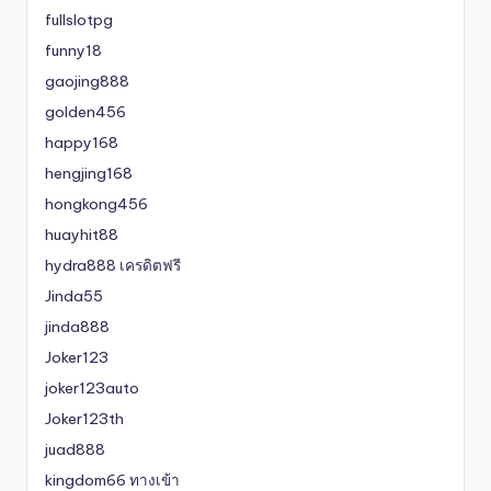
fullslotpg
funny18
gaojing888
golden456
happy168
hengjing168
hongkong456
huayhit88
hydra888 เครดิตฟรี
Jinda55
jinda888
Joker123
joker123auto
Joker123th
juad888
kingdom66 ทางเข้า