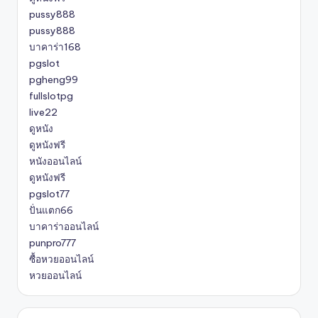
pussy888
pussy888
บาคาร่า168
pgslot
pgheng99
fullslotpg
live22
ดูหนัง
ดูหนังฟรี
หนังออนไลน์
ดูหนังฟรี
pgslot77
ปั่นแตก66
บาคาร่าออนไลน์
punpro777
ซื้อหวยออนไลน์
หวยออนไลน์