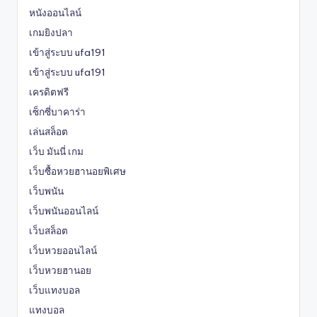
หนังออนไลน์
เกมยิงปลา
เข้าสู่ระบบ ufa191
เข้าสู่ระบบ ufa191
เครดิตฟรี
เซ็กซี่บาคาร่า
เล่นสล็อต
เว็บ มันนี่ เกม
เว็บซื้อหวยฮานอยพิเศษ
เว็บพนัน
เว็บพนันออนไลน์
เว็บสล็อต
เว็บหวยออนไลน์
เว็บหวยฮานอย
เว็บแทงบอล
แทงบอล