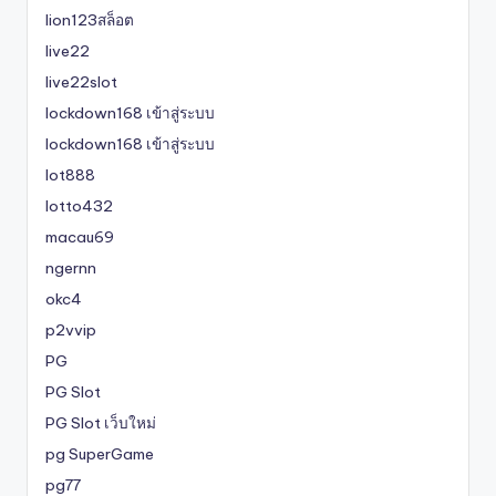
lion123สล็อต
live22
live22slot
lockdown168 เข้าสู่ระบบ
lockdown168 เข้าสู่ระบบ
lot888
lotto432
macau69
ngernn
okc4
p2vvip
PG
PG Slot
PG Slot เว็บใหม่
pg SuperGame
pg77