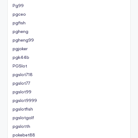
Pg99
pgceo
pgfish
pgheng
pgheng99
pgjoker
pgk44b
PGSlot
pgslot718
pgslot77
pgslot99
pgslot9999
pgslotfish
pgslotgolf
pgslotth
pokebet88