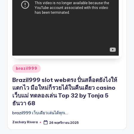
Posted
brazil999
in
Brazil999 slot webตรง ปั่นสล็อตยังไงให้
แตกไว มือใหม่ก็รวยได้ในคืนเดียว casino
เว็บแม่ ทดลองเล่น Top 32 by Tonja 5
ธันวา 68
brazil999 เว็บเดียวเล่นได้ทุกเ…
Zachary Rivera
26 พฤศจิกายน 2025
Posted
by