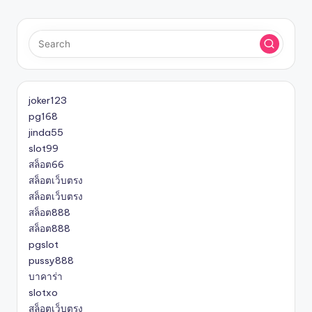
joker123
pg168
jinda55
slot99
สล็อต66
สล็อตเว็บตรง
สล็อตเว็บตรง
สล็อต888
สล็อต888
pgslot
pussy888
บาคาร่า
slotxo
สล็อตเว็บตรง