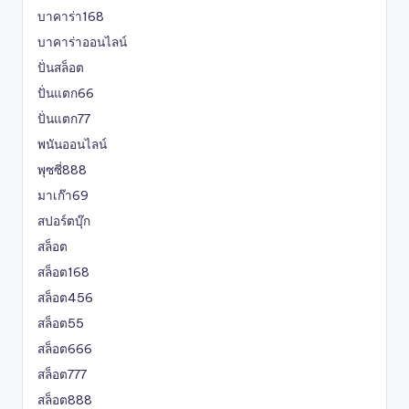
บาคาร่า168
บาคาร่าออนไลน์
ปั่นสล็อต
ปั่นแตก66
ปั่นแตก77
พนันออนไลน์
พุซซี่888
มาเก๊า69
สปอร์ตบุ๊ก
สล็อต
สล็อต168
สล็อต456
สล็อต55
สล็อต666
สล็อต777
สล็อต888