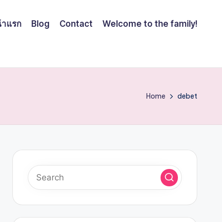
้าแรก
Blog
Contact
Welcome to the family!
Home
debet