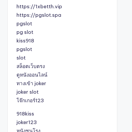
https://1xbetth.vip
https://pgslot.spa
pgslot
pg slot
kiss918
pgslot
slot
สล็อตเว็บตรง
ดูหนังออนไลน์
ทางเข้า joker
joker slot
โจ๊กเกอร์123
918kiss
joker123
หนังชนโรง