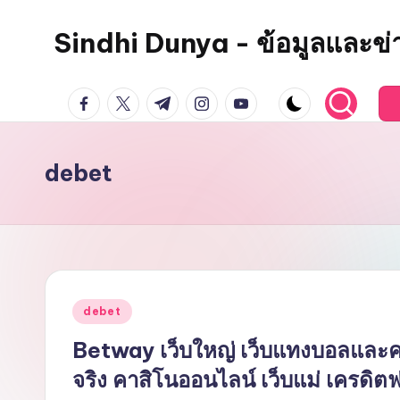
Sindhi Dunya - ข้อมูลและข
Skip
to
facebook.com
twitter.com
t.me
instagram.com
youtube.com
content
debet
Posted
debet
in
Betway เว็บใหญ่ เว็บแทงบอลและคาส
จริง คาสิโนออนไลน์ เว็บแม่ เครดิ