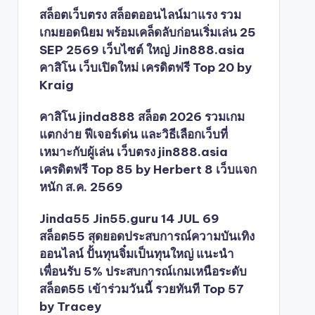
สล็อตเว็บตรง สล็อตออนไลน์มาแรง รวม
เกมยอดนิยม พร้อมเคล็ดลับก่อนเริ่มเล่น 25
SEP 2569 เว็บไซต์ ใหญ่ Jin888.asia
คาสิโน เว็บเปิดใหม่ เครดิตฟรี Top 20 by
Kraig
คาสิโน jinda888 สล็อต 2026 รวมเกม
แตกง่าย ฟีเจอร์เด่น และวิธีเลือกเว็บที่
เหมาะกับผู้เล่น เว็บตรง jin888.asia
เครดิตฟรี Top 85 by Herbert 8 เว็บแจก
หนัก ส.ค. 2569
Jinda55 Jin55.guru 14 JUL 69
สล็อต55 สุดยอดประสบการณ์ความบันเทิง
ออนไลน์ ปั้นทุนจิ๋มเป็นทุนใหญ่ แนะนำ
เพื่อนรับ 5% ประสบการณ์เกมเหนือระดับ
สล็อต55 เข้าร่วมวันนี้ รวยทันที Top 57
by Tracey