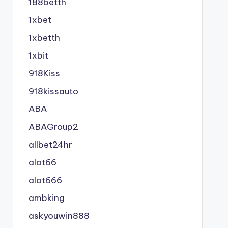
188betth
1xbet
1xbetth
1xbit
918Kiss
918kissauto
ABA
ABAGroup2
allbet24hr
alot66
alot666
ambking
askyouwin888