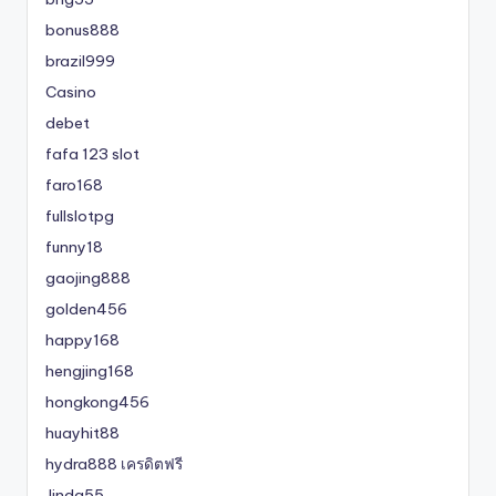
bonus888
brazil999
Casino
debet
fafa 123 slot
faro168
fullslotpg
funny18
gaojing888
golden456
happy168
hengjing168
hongkong456
huayhit88
hydra888 เครดิตฟรี
Jinda55