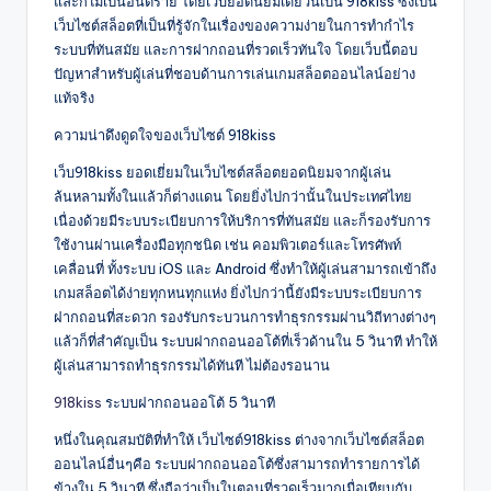
และก็ไม่เป็นอันตราย โดยเว็บยอดนิยมเดี๋ยวนี้เป็น 918kiss ซึ่งเป็น
เว็บไซต์สล็อตที่เป็นที่รู้จักในเรื่องของความง่ายในการทำกำไร
ระบบที่ทันสมัย และการฝากถอนที่รวดเร็วทันใจ โดยเว็บนี้ตอบ
ปัญหาสำหรับผู้เล่นที่ชอบด้านการเล่นเกมสล็อตออนไลน์อย่าง
แท้จริง
ความน่าดึงดูดใจของเว็บไซต์ 918kiss
เว็บ918kiss ยอดเยี่ยมในเว็บไซต์สล็อตยอดนิยมจากผู้เล่น
ล้นหลามทั้งในแล้วก็ต่างแดน โดยยิ่งไปกว่านั้นในประเทศไทย
เนื่องด้วยมีระบบระเบียบการให้บริการที่ทันสมัย และก็รองรับการ
ใช้งานผ่านเครื่องมือทุกชนิด เช่น คอมพิวเตอร์และโทรศัพท์
เคลื่อนที่ ทั้งระบบ iOS และ Android ซึ่งทำให้ผู้เล่นสามารถเข้าถึง
เกมสล็อตได้ง่ายทุกหนทุกแห่ง ยิ่งไปกว่านี้ยังมีระบบระเบียบการ
ฝากถอนที่สะดวก รองรับกระบวนการทำธุรกรรมผ่านวิถีทางต่างๆ
แล้วก็ที่สำคัญเป็น ระบบฝากถอนออโต้ที่เร็วด้านใน 5 วินาที ทำให้
ผู้เล่นสามารถทำธุรกรรมได้ทันที ไม่ต้องรอนาน
918kiss
ระบบฝากถอนออโต้ 5 วินาที
หนึ่งในคุณสมบัติที่ทำให้ เว็บไซต์918kiss ต่างจากเว็บไซต์สล็อต
ออนไลน์อื่นๆคือ ระบบฝากถอนออโต้ซึ่งสามารถทำรายการได้
ข้างใน 5 วินาที ซึ่งถือว่าเป็นในตอนที่รวดเร็วมากเมื่อเทียบกับ