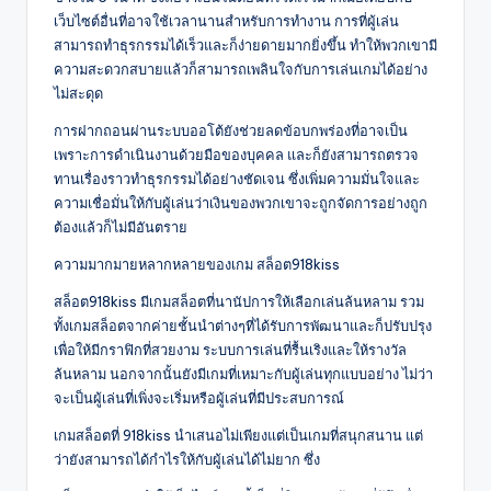
เว็บไซต์อื่นที่อาจใช้เวลานานสำหรับการทำงาน การที่ผู้เล่น
สามารถทำธุรกรรมได้เร็วและก็ง่ายดายมากยิ่งขึ้น ทำให้พวกเขามี
ความสะดวกสบายแล้วก็สามารถเพลินใจกับการเล่นเกมได้อย่าง
ไม่สะดุด
การฝากถอนผ่านระบบออโต้ยังช่วยลดข้อบกพร่องที่อาจเป็น
เพราะการดำเนินงานด้วยมือของบุคคล และก็ยังสามารถตรวจ
ทานเรื่องราวทำธุรกรรมได้อย่างชัดเจน ซึ่งเพิ่มความมั่นใจและ
ความเชื่อมั่นให้กับผู้เล่นว่าเงินของพวกเขาจะถูกจัดการอย่างถูก
ต้องแล้วก็ไม่มีอันตราย
ความมากมายหลากหลายของเกม สล็อต918kiss
สล็อต918kiss มีเกมสล็อตที่นานัปการให้เลือกเล่นล้นหลาม รวม
ทั้งเกมสล็อตจากค่ายชั้นนำต่างๆที่ได้รับการพัฒนาและก็ปรับปรุง
เพื่อให้มีกราฟิกที่สวยงาม ระบบการเล่นที่รื้นเริงและให้รางวัล
ล้นหลาม นอกจากนั้นยังมีเกมที่เหมาะกับผู้เล่นทุกแบบอย่าง ไม่ว่า
จะเป็นผู้เล่นที่เพิ่งจะเริ่มหรือผู้เล่นที่มีประสบการณ์
เกมสล็อตที่ 918kiss นำเสนอไม่เพียงแต่เป็นเกมที่สนุกสนาน แต่
ว่ายังสามารถได้กำไรให้กับผู้เล่นได้ไม่ยาก ซึ่ง