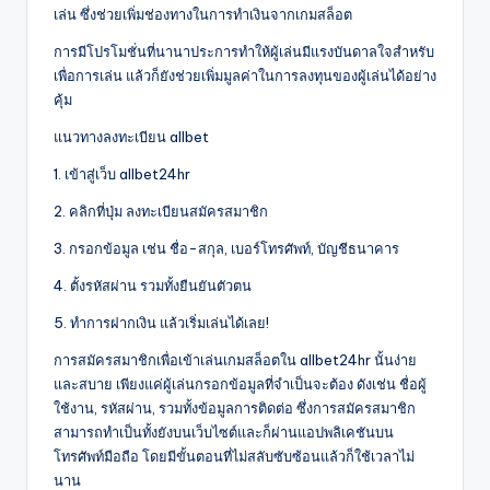
เล่น ซึ่งช่วยเพิ่มช่องทางในการทำเงินจากเกมสล็อต
การมีโปรโมชั่นที่นานาประการทำให้ผู้เล่นมีแรงบันดาลใจสำหรับ
เพื่อการเล่น แล้วก็ยังช่วยเพิ่มมูลค่าในการลงทุนของผู้เล่นได้อย่าง
คุ้ม
แนวทางลงทะเบียน allbet
1. เข้าสู่เว็บ allbet24hr
2. คลิกที่ปุ่ม ลงทะเบียนสมัครสมาชิก
3. กรอกข้อมูล เช่น ชื่อ-สกุล, เบอร์โทรศัพท์, บัญชีธนาคาร
4. ตั้งรหัสผ่าน รวมทั้งยืนยันตัวตน
5. ทำการฝากเงิน แล้วเริ่มเล่นได้เลย!
การสมัครสมาชิกเพื่อเข้าเล่นเกมสล็อตใน allbet24hr นั้นง่าย
และสบาย เพียงแค่ผู้เล่นกรอกข้อมูลที่จำเป็นจะต้อง ดังเช่น ชื่อผู้
ใช้งาน, รหัสผ่าน, รวมทั้งข้อมูลการติดต่อ ซึ่งการสมัครสมาชิก
สามารถทำเป็นทั้งยังบนเว็บไซต์และก็ผ่านแอปพลิเคชันบน
โทรศัพท์มือถือ โดยมีขั้นตอนที่ไม่สลับซับซ้อนแล้วก็ใช้เวลาไม่
นาน