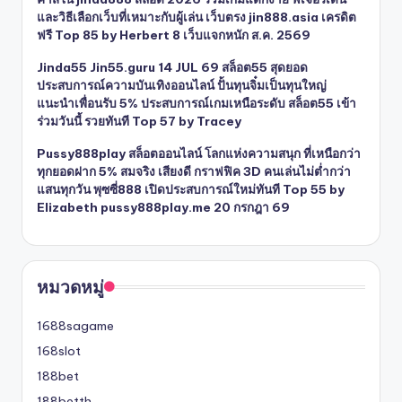
และวิธีเลือกเว็บที่เหมาะกับผู้เล่น เว็บตรง jin888.asia เครดิต
ฟรี Top 85 by Herbert 8 เว็บแจกหนัก ส.ค. 2569
Jinda55 Jin55.guru 14 JUL 69 สล็อต55 สุดยอด
ประสบการณ์ความบันเทิงออนไลน์ ปั้นทุนจิ๋มเป็นทุนใหญ่
แนะนำเพื่อนรับ 5% ประสบการณ์เกมเหนือระดับ สล็อต55 เข้า
ร่วมวันนี้ รวยทันที Top 57 by Tracey
Pussy888play สล็อตออนไลน์ โลกแห่งความสนุก ที่เหนือกว่า
ทุกยอดฝาก 5% สมจริง เสียงดี กราฟฟิค 3D คนเล่นไม่ต่ำกว่า
แสนทุกวัน พุซซี่888 เปิดประสบการณ์ใหม่ทันที Top 55 by
Elizabeth pussy888play.me 20 กรกฎา 69
หมวดหมู่
1688sagame
168slot
188bet
188betth