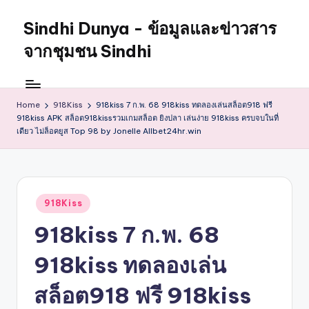
Sindhi Dunya - ข้อมูลและข่าวสาร
Skip
to
จากชุมชน Sindhi
content
Home
918Kiss
918kiss 7 ก.พ. 68 918kiss ทดลองเล่นสล็อต918 ฟรี
918kiss APK สล็อต918kissรวมเกมสล็อต ยิงปลา เล่นง่าย 918kiss ครบจบในที่
เดียว ไม่ล็อคยูส Top 98 by Jonelle Allbet24hr.win
Posted
918Kiss
in
918kiss 7 ก.พ. 68
918kiss ทดลองเล่น
สล็อต918 ฟรี 918kiss