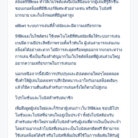
สล็อต918kiss ทำให้เว็บไซต์แห่งนี้เป็นที่นิยมจากผู้เล่นที่รู้สึกชื่น
ชอบเกมสล็อตที่มีฟีเจอร์พิเศษ ตัวอย่างเช่น ฟรีสปิน โบนัสที่
มากมาย และก็แจ็กพอตที่มีมูลค่าสูง
allbet ระบบการเล่นที่ล้ำสมัยและมีความเสถียรภาพ
918kissเว็บไซต์ตรง ใช้เทคโนโลยีที่ทันสมัยเพื่อให้ระบบการเล่น
เกมมีความมีประสิทธิภาพรวมทั้งเร็วทันใจ ผู้เล่นสามารถเล่นเกม
สล็อตได้อย่างสะดวก ไม่มีการสะดุดหรือหลุดออกจากเกมระหว่าง
การเล่น ซึ่งเป็นเรื่องสำคัญมากในเว็บไซต์สล็อตที่ผู้เล่นส่วนใหญ่
อยากความเสถียรภาพในการเล่นเกม
นอกเหนือจากนี้ยังมีการปรับปรุงและอัปเดตเกมใหม่ๆโดยตลอด
ซึ่งทำให้ผู้เล่นไม่เคยทราบสึกอิดหนาระอาใจกับเกมสล็อตเดิมๆ
แล้วก็มีความตื่นเต้นสำหรับการเล่นครั้งใดก็ตามไปสู่เกม
โปรโมชั่นและโบนัสสำหรับสมาชิก
เพื่อดึงดูดผู้เล่นใหม่และก็รักษาผู้เล่นเก่า เว็บ 918kiss ชอบมีโปร
โมชั่นและโบนัสที่น่าสนใจอยู่เป็นประจำ ทั้งยังโบนัสต้อนรับ
สำหรับสมาชิกใหม่รวมทั้งโบนัสสำหรับผู้เล่นที่ฝากเงินเป็นประจำ
โดยส่วนมากแล้วโบนัสที่เสนอจะเป็นโบนัสเครดิตฟรี ที่สามารถ
ใช้เล่นสล็อตได้ฟรี หรือโบนัสที่เพิ่มเงินที่ใช้ในการเดิมพันให้กับผู้