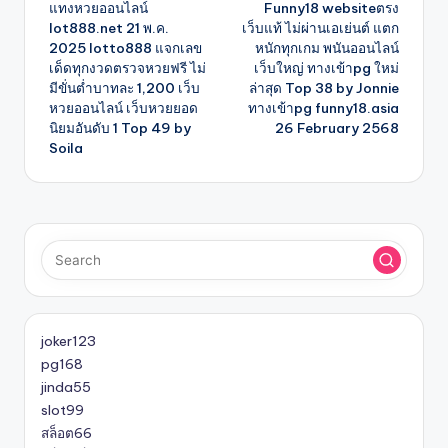
แทงหวยออนไลน์
Funny18 websiteตรง
navigation
lot888.net 21 พ.ค.
เว็บแท้ ไม่ผ่านเอเย่นต์ แตก
2025 lotto888 แจกเลข
หนักทุกเกม พนันออนไลน์
เด็ดทุกงวดตรวจหวยฟรี ไม่
เว็บใหญ่ ทางเข้าpg ใหม่
มีขั่นต่ำบาทละ 1,200 เว็บ
ล่าสุด Top 38 by Jonnie
หวยออนไลน์ เว็บหวยยอด
ทางเข้าpg funny18.asia
นิยมอันดับ 1 Top 49 by
26 February 2568
Soila
joker123
pg168
jinda55
slot99
สล็อต66