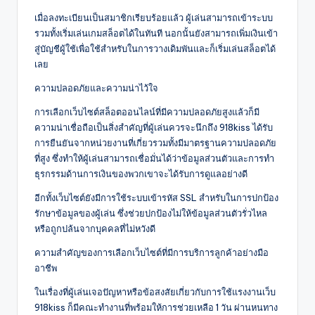
เมื่อลงทะเบียนเป็นสมาชิกเรียบร้อยแล้ว ผู้เล่นสามารถเข้าระบบ
รวมทั้งเริ่มเล่นเกมสล็อตได้ในทันที นอกนั้นยังสามารถเพิ่มเงินเข้า
สู่บัญชีผู้ใช้เพื่อใช้สำหรับในการวางเดิมพันและก็เริ่มเล่นสล็อตได้
เลย
ความปลอดภัยและความน่าไว้ใจ
การเลือกเว็บไซต์สล็อตออนไลน์ที่มีความปลอดภัยสูงแล้วก็มี
ความน่าเชื่อถือเป็นสิ่งสำคัญที่ผู้เล่นควรจะนึกถึง 918kiss ได้รับ
การยืนยันจากหน่วยงานที่เกี่ยวรวมทั้งมีมาตรฐานความปลอดภัย
ที่สูง ซึ่งทำให้ผู้เล่นสามารถเชื่อมั่นได้ว่าข้อมูลส่วนตัวและการทำ
ธุรกรรมด้านการเงินของพวกเขาจะได้รับการดูแลอย่างดี
อีกทั้งเว็บไซต์ยังมีการใช้ระบบเข้ารหัส SSL สำหรับในการปกป้อง
รักษาข้อมูลของผู้เล่น ซึ่งช่วยปกป้องไม่ให้ข้อมูลส่วนตัวรั่วไหล
หรือถูกปล้นจากบุคคลที่ไม่หวังดี
ความสำคัญของการเลือกเว็บไซต์ที่มีการบริการลูกค้าอย่างมือ
อาชีพ
ในเรื่องที่ผู้เล่นเจอปัญหาหรือข้อสงสัยเกี่ยวกับการใช้แรงงานเว็บ
918kiss ก็มีคณะทำงานที่พร้อมให้การช่วยเหลือ 1 วัน ผ่านหนทาง