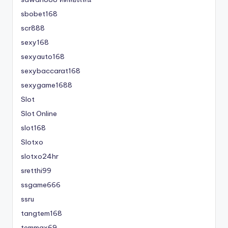
sbobet168
scr888
sexy168
sexyauto168
sexybaccarat168
sexygame1688
Slot
Slot Online
slot168
Slotxo
slotxo24hr
sretthi99
ssgame666
ssru
tangtem168
temmax69