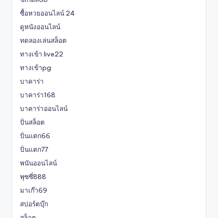
ซื้อหวยออนไลน์ 24
ดูหนังออนไลน์
ทดลองเล่นสล็อต
ทางเข้า live22
ทางเข้าpg
บาคาร่า
บาคาร่า168
บาคาร่าออนไลน์
ปั่นสล็อต
ปั่นแตก66
ปั่นแตก77
พนันออนไลน์
พุซซี่888
มาเก๊า69
สปอร์ตบุ๊ก
สล็อต