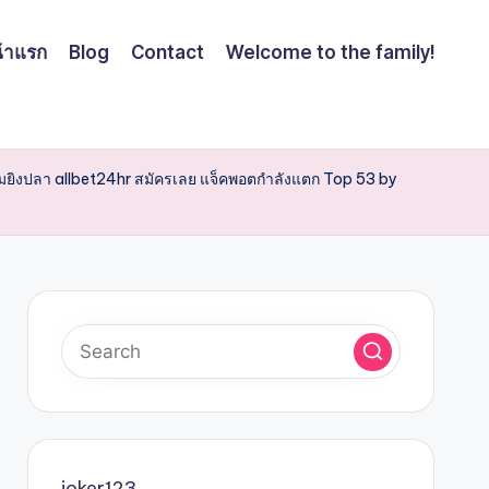
้าแรก
Blog
Contact
Welcome to the family!
เกมยิงปลา allbet24hr สมัครเลย แจ็คพอตกำลังแตก Top 53 by
joker123