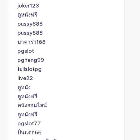
joker123
ดูหนังฟรี
pussy888
pussy888
บาคาร่า168
pgslot
pgheng99
fullslotpg
live22
ดูหนัง
ดูหนังฟรี
หนังออนไลน์
ดูหนังฟรี
pgslot77
ปั่นแตก66