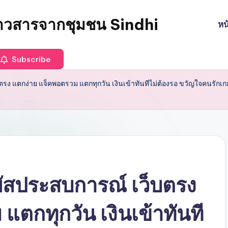
่าวสารจากชุมชน Sindhi
หน
Subscribe
ตรง แตกง่าย แจ็คพอตรวม แตกทุกวัน เงินเข้าทันทีไม่ต้องรอ ขวัญใจคนรัก
ัสประสบการณ์ เว็บตรง
ตกทุกวัน เงินเข้าทันที