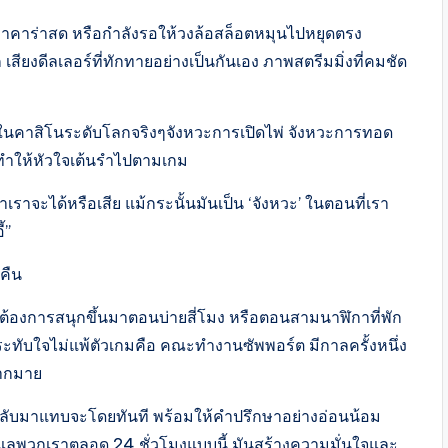
กมบาคาร่าสด หรือกำลังรอให้วงล้อสล็อตหมุนไปหยุดตรง
เสียงดีลเลอร์ที่ทักทายอย่างเป็นกันเอง ภาพสตรีมมิ่งที่คมชัด
พันในคาสิโนระดับโลกจริงๆจังหวะการเปิดไพ่ จังหวะการทอด
ี่ทำให้หัวใจเต้นรำไปตามเกม
ว่าเราจะได้หรือเสีย แม้กระนั้นมันเป็น ‘จังหวะ’ ในตอนที่เรา
้”
คืน
ดต้องการสนุกขึ้นมาตอนบ่ายสี่โมง หรือตอนสามนาฬิกาที่พัก
าประทับใจไม่แพ้ตัวเกมคือ คณะทำงานซัพพอร์ต มีกาลครั้งหนึ่ง
มากมาย
ับมาแทบจะโดยทันที พร้อมให้คำปรึกษาอย่างอ่อนน้อม
ลพวกเราตลอด 24 ชั่วโมงแบบนี้ มันสร้างความมั่นใจและ