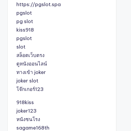
https://pgslot.spa
pgslot
pg slot
kiss918
pgslot
slot
สล็อตเว็บตรง
ดูหนังออนไลน์
ทางเข้า joker
joker slot
โจ๊กเกอร์123
918kiss
joker123
หนังชนโรง
sagame168th