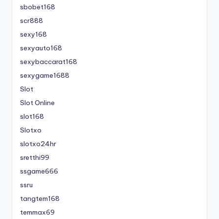
sbobet168
scr888
sexy168
sexyauto168
sexybaccarat168
sexygame1688
Slot
Slot Online
slot168
Slotxo
slotxo24hr
sretthi99
ssgame666
ssru
tangtem168
temmax69