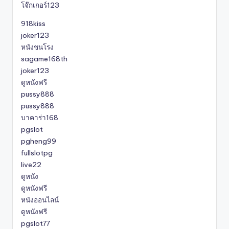
โจ๊กเกอร์123
918kiss
joker123
หนังชนโรง
sagame168th
joker123
ดูหนังฟรี
pussy888
pussy888
บาคาร่า168
pgslot
pgheng99
fullslotpg
live22
ดูหนัง
ดูหนังฟรี
หนังออนไลน์
ดูหนังฟรี
pgslot77