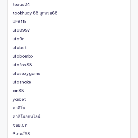
texas24
tookhuay 88 ถูกหวย88
UFA11k
ufa8997
ufa9r
ufabet
ufabombx
ufafox88
ufasexygame
ufasnake
xin88
yaibet
คาสิโน
คาสิโนออนไลน์
ซอยเบท
ซีเกมส์68