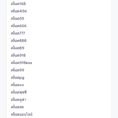
สล็อต168
สล็อต456
สล็อต55
สล็อต666
สล็อต777
สล็อต888
สล็อต89
สล็อต918
สล็อต918kiss
สล็อต99
สล็อตpg
สล็อตxo
สล็อตพุซซี่
สล็อตยูฟ่า
สล็อตสด
สล็อตออนไลน์