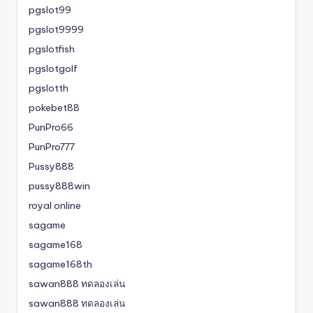
pgslot99
pgslot9999
pgslotfish
pgslotgolf
pgslotth
pokebet88
PunPro66
PunPro777
Pussy888
pussy888win
royal online
sagame
sagame168
sagame168th
sawan888 ทดลองเล่น
sawan888 ทดลองเล่น