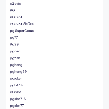
p2vvip
PG
PG Slot
PG Slot เว็บใหม่
pg SuperGame
pg77
Pg99
pgceo
pgfish
pgheng
pgheng99
pgjoker
pgk44b
PGSlot
pgslot718
pgslot77