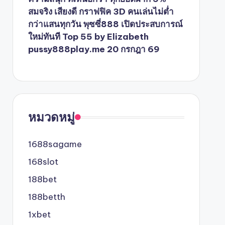
สมจริง เสียงดี กราฟฟิค 3D คนเล่นไม่ต่ำ
กว่าแสนทุกวัน พุซซี่888 เปิดประสบการณ์
ใหม่ทันที Top 55 by Elizabeth
pussy888play.me 20 กรกฎา 69
หมวดหมู่
1688sagame
168slot
188bet
188betth
1xbet