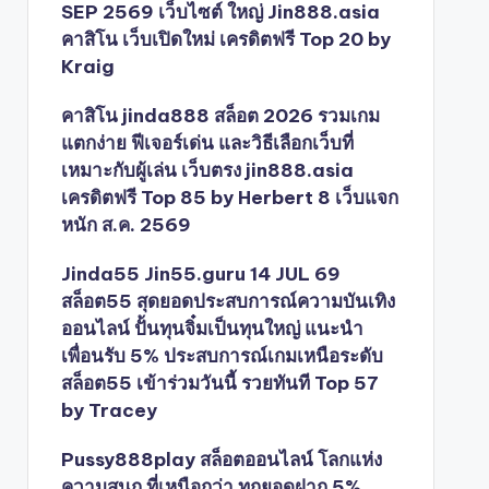
SEP 2569 เว็บไซต์ ใหญ่ Jin888.asia
คาสิโน เว็บเปิดใหม่ เครดิตฟรี Top 20 by
Kraig
คาสิโน jinda888 สล็อต 2026 รวมเกม
แตกง่าย ฟีเจอร์เด่น และวิธีเลือกเว็บที่
เหมาะกับผู้เล่น เว็บตรง jin888.asia
เครดิตฟรี Top 85 by Herbert 8 เว็บแจก
หนัก ส.ค. 2569
Jinda55 Jin55.guru 14 JUL 69
สล็อต55 สุดยอดประสบการณ์ความบันเทิง
ออนไลน์ ปั้นทุนจิ๋มเป็นทุนใหญ่ แนะนำ
เพื่อนรับ 5% ประสบการณ์เกมเหนือระดับ
สล็อต55 เข้าร่วมวันนี้ รวยทันที Top 57
by Tracey
Pussy888play สล็อตออนไลน์ โลกแห่ง
ความสนุก ที่เหนือกว่า ทุกยอดฝาก 5%