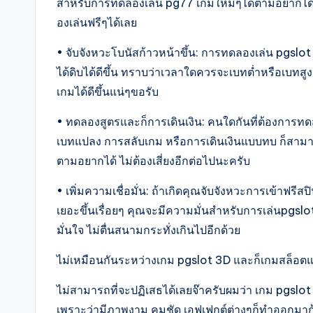
สำหรับการทดลองเล่น pg77 เกมใหม่ๆได้ตามอยากได้ เกม
องเล่นฟรีๆได้เลย
• จับจังหวะโบนัสก้าวหน้าขึ้น: การทดลองเล่น pgslo
ได้ดิบได้ดีขึ้น ทราบว่าเวลาใดควรจะเบทต่ำหรือเบทส
เกมได้ดีขึ้นแน่ๆขอรับ
• ทดลองสูตรและก็การเดินเงิน: คนใดกันที่ต้องการทด
เบทแปลง การสลับเกม หรือการเดินเงินแบบทบ ก็ส
ตามอยากได้ ไม่ต้องเสี่ยงอีกต่อไปนะครับ
• เพิ่มความเชื่อมั่น: ถ้าเกิดคุณจับจังหวะการเข้าฟรีส
เยอะขึ้นเรื่อยๆ คุณจะมีความมั่นสำหรับการเล่นpgsl
มั่นใจ ไม่ตื่นสนามกระทั่งเกินไปอีกด้วย
ไม่เหมือนกันระหว่างเกม pgslot 3D และก็เกมสล็อ
ไม่สามารถที่จะปฏิเสธได้เลยจ๊าครับผมว่า เกม pgslot
เพราะว่ามีภาพงาม คมชัด เอฟเฟกต์ต่างๆก็ทำออกมาก้