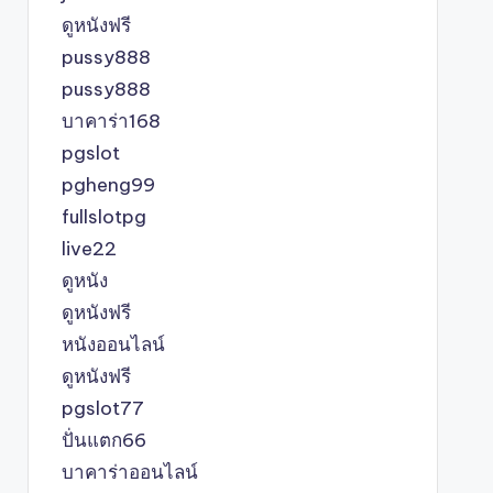
ดูหนังฟรี
pussy888
pussy888
บาคาร่า168
pgslot
pgheng99
fullslotpg
live22
ดูหนัง
ดูหนังฟรี
หนังออนไลน์
ดูหนังฟรี
pgslot77
ปั่นแตก66
บาคาร่าออนไลน์