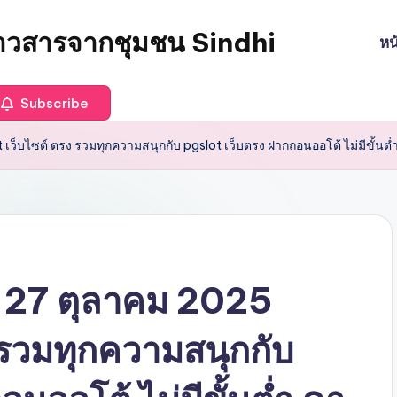
่าวสารจากชุมชน Sindhi
หน
Subscribe
็บไซต์ ตรง รวมทุกความสนุกกับ pgslot เว็บตรง ฝากถอนออโต้ ไม่มีขั้นต่ำ
 27 ตุลาคม 2025
 รวมทุกความสนุกกับ