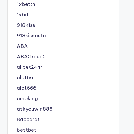
1xbetth
1xbit
918Kiss
918kissauto
ABA
ABAGroup2
allbet24hr
alot66
alot666
ambking
askyouwin888
Baccarat
bestbet