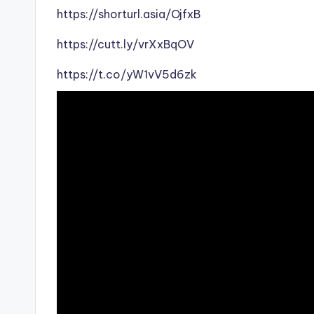
https://shorturl.asia/OjfxB
https://cutt.ly/vrXxBqOV
https://t.co/yW1vV5d6zk