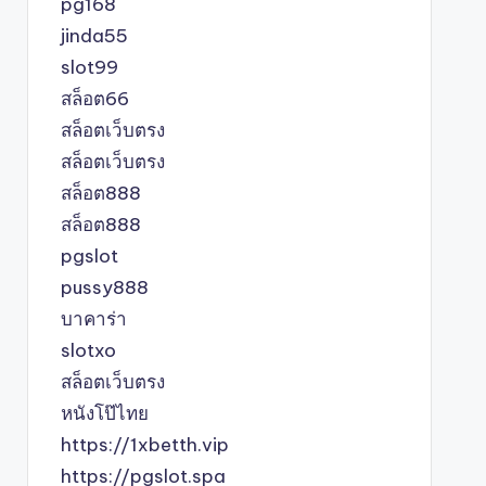
pg168
jinda55
slot99
สล็อต66
สล็อตเว็บตรง
สล็อตเว็บตรง
สล็อต888
สล็อต888
pgslot
pussy888
บาคาร่า
slotxo
สล็อตเว็บตรง
หนังโป๊ไทย
https://1xbetth.vip
https://pgslot.spa