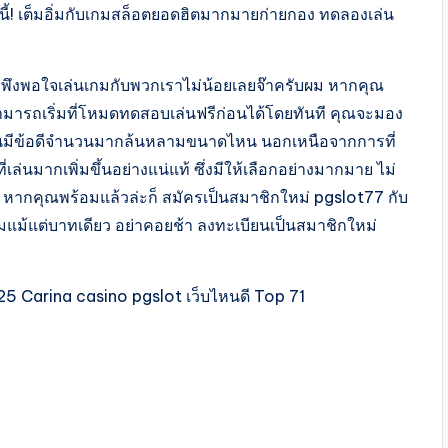
นี้! เต็มอิ่มกับเกมสล็อตยอดฮิตมากมายก่ายกอง ทดลองเล่น
จะพึงพอใจเล่นเกมกับพวกเราไม่น้อยเลยจ๊าครับผม หากคุณ
มารถเริ่มที่โหมดทดสอบเล่นฟรีก่อนได้โดยทันที คุณจะมอง
ั้นมีข้อดีจำนวนมากล้นหลามขนาดไหน นอกเหนือจากการที่
่นมากเพิ่มขึ้นอย่างแน่แท้ ซึ่งมีให้เลือกอย่างมากมาย ไม่
ว หากคุณพร้อมแล้วล่ะก็ สมัครเป็นสมาชิกใหม่ pgslot77 กับ
ยมแม้แต่บาทเดียว อย่าคอยช้า ลงทะเบียนเป็นสมาชิกใหม่
 Carina casino pgslot เว็บไหนดี Top 71