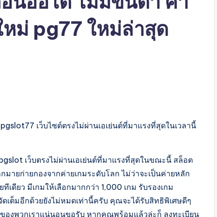
นออโต้ ไม่มีขั้นต่ำ คา
ใหม่ pg77 ใหม่ล่าสุด
gslot77 เว็บไซต์ตรงไม่ผ่านเอเย่นต์ที่มาแรงที่สุดในเวลานี้
lot เว็บตรงไม่ผ่านเอเย่นต์ที่มาแรงที่สุดในขณะนี้ สล็อต
ากมายก่ายกองจากค่ายเกมระดับโลก ไม่ว่าจะเป็นค่ายหลัก
ยทีเดียว มีเกมให้เลือกมากกว่า 1,000 เกม รับรองเกม
ต็มอีกด้วยยังไม่หมดเท่านี้ครับ คุณจะได้รับสิทธิพิเศษดีๆ
ไม่นของพวกเราแน่นอนขอรับ หากคุณพร้อมแล้วล่ะก็ ลงทะเบียน