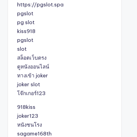
https://pgslot.spa
pgslot
pg slot
kiss918
pgslot
slot
สล็อตเว็บตรง
ดูหนังออนไลน์
ทางเข้า joker
joker slot
โจ๊กเกอร์123
918kiss
joker123
หนังชนโรง
sagame168th