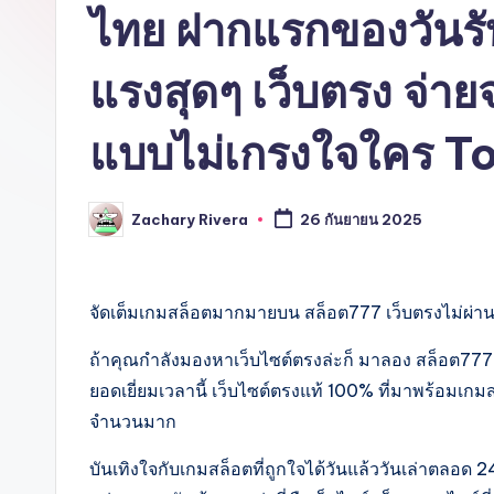
ไทย ฝากแรกของวันรับ
แรงสุดๆ เว็บตรง จ่าย
แบบไม่เกรงใจใคร To
Zachary Rivera
26 กันยายน 2025
Posted
by
จัดเต็มเกมสล็อตมากมายบน สล็อต777 เว็บตรงไม่ผ่านเอเย
ถ้าคุณกำลังมองหาเว็บไซต์ตรงล่ะก็ มาลอง สล็อต777 
ยอดเยี่ยมเวลานี้ เว็บไซต์ตรงแท้ 100% ที่มาพร้อมเกมส
จำนวนมาก
บันเทิงใจกับเกมสล็อตที่ถูกใจได้วันแล้ววันเล่าตลอด 24 ช