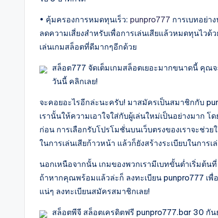
• คุ้มครองการหมดทุนเร็ว:
punpro777
การเบทอย่างน
ลดความเสี่ยงสำหรับเพื่อการเล่นเสียแล้วหมดทุนไวด้วย
เล่นเกมสล็อตที่ดีมากๆอีกด้วย
สล็อต777 จัดเต็มเกมสล็อตเยอะมากขนาดนี้ คุณจะ
วันนี้ คลิกเลย!
จะคอยอะไรอีกล่ะนะครับ! มาสมัครเป็นสมาชิกกับ punp
เรานั้นให้ความเอาใจใส่กับผู้เล่นใหม่เป็นอย่างมาก โ
ก่อน การเลือกรับโปรโมชั่นบนเว็บตรงของเราจะช่วยใ
ในการเล่นเสียก้าวหน้า แล้วก็ยังสร้างระเบียบในการเล่น
นอกเหนือจากนั้น เกมของพวกเรามีเบทขั้นต่ำเริ่มต้นที
ถ้าหากคุณพร้อมแล้วล่ะก็ ลงทะเบียน punpro777 เพื่อ
แน่ๆ ลงทะเบียนสมัครสมาชิกเลย!
สล็อตพีจี สล็อตเครดิตฟรี punpro777.bar 30 