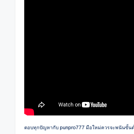
ตอบทุกปัญหากับ punpro777 มือใหม่ควรจะพนันขั้น