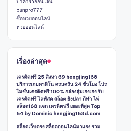
บาคาร่าออนไลน์
punpro777
ซื้อหวยออนไลน์
หวยออนไลน์
เรื่องล่าสุด
เครดิตฟรี 25 สิงหา 69 hengjing168
บริการเกมคาสิโน ครบครัน 24 ชั่วโมง โปร
โมชั่นเครดิตฟรี 100% กล่องสุ่มเฮงเฮง รับ
เครดิตฟรี ไลฟ์สด สล็อต ยิงปลา กีฬา ไพ่
สล็อต168 แจก เครดิตฟรี เยอะที่สุด Top
64 by Dominic hengjing168d.com
สล็อตเว็บตรง สล็อตออนไลน์มาแรง รวม