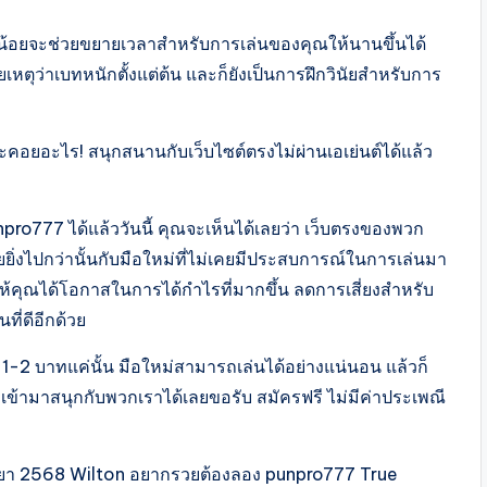
้อยจะช่วยขยายเวลาสำหรับการเล่นของคุณให้นานขึ้นได้
เหตุว่าเบทหนักตั้งแต่ต้น และก็ยังเป็นการฝึกวินัยสำหรับการ
คอยอะไร! สนุกสนานกับเว็บไซต์ตรงไม่ผ่านเอเย่นต์ได้แล้ว
ro777 ได้แล้ววันนี้ คุณจะเห็นได้เลยว่า เว็บตรงของพวก
ดยยิ่งไปกว่านั้นกับมือใหม่ที่ไม่เคยมีประสบการณ์ในการเล่นมา
ห้คุณได้โอกาสในการได้กำไรที่มากขึ้น ลดการเสี่ยงสำหรับ
ที่ดีอีกด้วย
่ 1-2 บาทแค่นั้น มือใหม่สามารถเล่นได้อย่างแน่นอน แล้วก็
เข้ามาสนุกกับพวกเราได้เลยขอรับ สมัครฟรี ไม่มีค่าประเพณี
กันยา 2568 Wilton อยากรวยต้องลอง punpro777 True