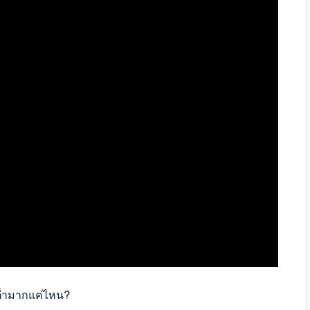
ต่ำมากแค่ไหน?