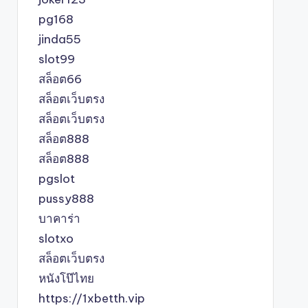
pg168
jinda55
slot99
สล็อต66
สล็อตเว็บตรง
สล็อตเว็บตรง
สล็อต888
สล็อต888
pgslot
pussy888
บาคาร่า
slotxo
สล็อตเว็บตรง
หนังโป๊ไทย
https://1xbetth.vip