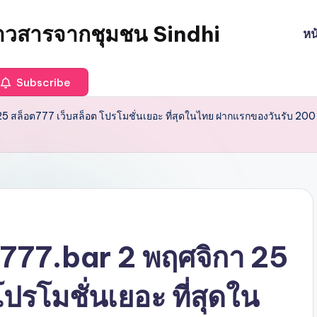
่าวสารจากชุมชน Sindhi
หน
Subscribe
สล็อต777 เว็บสล็อต โปรโมชั่นเยอะ ที่สุดในไทย ฝากแรกของวันรับ 200 ระ
77.bar 2 พฤศจิกา 25
ปรโมชั่นเยอะ ที่สุดใน