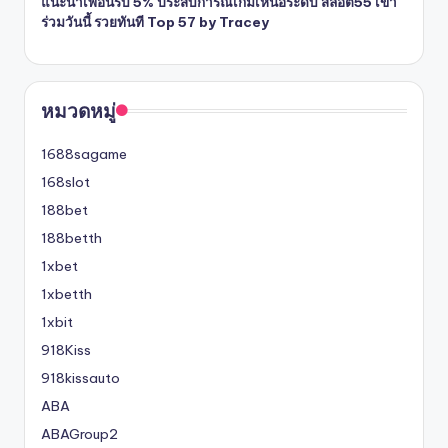
แนะนำเพื่อนรับ 5% ประสบการณ์เกมเหนือระดับ สล็อต55 เข้า
ร่วมวันนี้ รวยทันที Top 57 by Tracey
หมวดหมู่
1688sagame
168slot
188bet
188betth
1xbet
1xbetth
1xbit
918Kiss
918kissauto
ABA
ABAGroup2