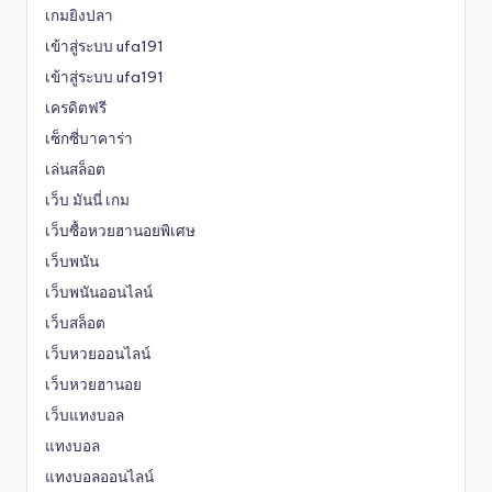
เกมยิงปลา
เข้าสู่ระบบ ufa191
เข้าสู่ระบบ ufa191
เครดิตฟรี
เซ็กซี่บาคาร่า
เล่นสล็อต
เว็บ มันนี่ เกม
เว็บซื้อหวยฮานอยพิเศษ
เว็บพนัน
เว็บพนันออนไลน์
เว็บสล็อต
เว็บหวยออนไลน์
เว็บหวยฮานอย
เว็บแทงบอล
แทงบอล
แทงบอลออนไลน์