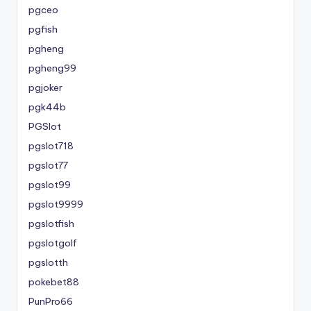
pgceo
pgfish
pgheng
pgheng99
pgjoker
pgk44b
PGSlot
pgslot718
pgslot77
pgslot99
pgslot9999
pgslotfish
pgslotgolf
pgslotth
pokebet88
PunPro66