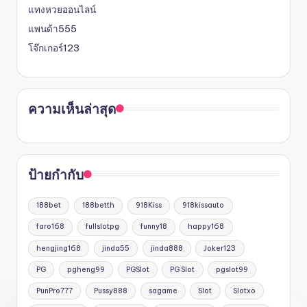
แทงหวยออนไลน์
แพนด้า555
โจ๊กเกอร์123
ความเห็นล่าสุด
ป้ายกำกับ
188bet
188betth
918Kiss
918kissauto
faro168
fullslotpg
funny18
happy168
hengjing168
jinda55
jinda888
Joker123
PG
pgheng99
PGSlot
PG Slot
pgslot99
PunPro777
Pussy888
sagame
Slot
Slotxo