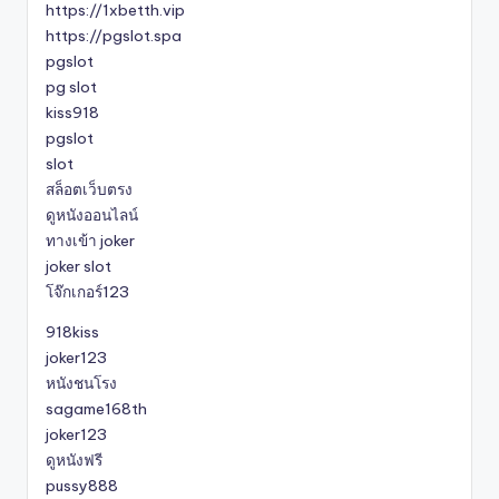
https://1xbetth.vip
https://pgslot.spa
pgslot
pg slot
kiss918
pgslot
slot
สล็อตเว็บตรง
ดูหนังออนไลน์
ทางเข้า joker
joker slot
โจ๊กเกอร์123
918kiss
joker123
หนังชนโรง
sagame168th
joker123
ดูหนังฟรี
pussy888