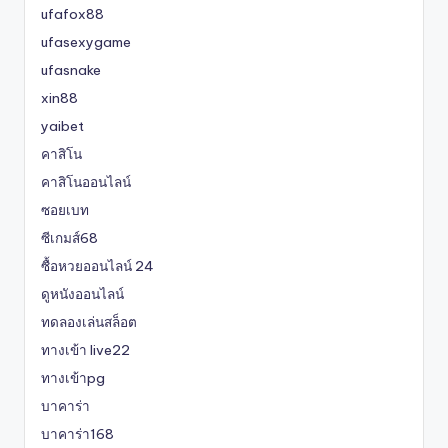
ufafox88
ufasexygame
ufasnake
xin88
yaibet
คาสิโน
คาสิโนออนไลน์
ซอยเบท
ซีเกมส์68
ซื้อหวยออนไลน์ 24
ดูหนังออนไลน์
ทดลองเล่นสล็อต
ทางเข้า live22
ทางเข้าpg
บาคาร่า
บาคาร่า168