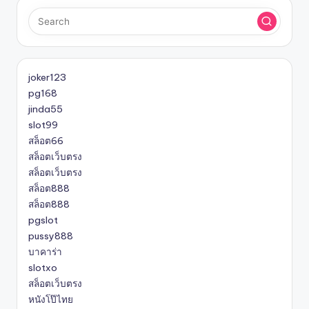
joker123
pg168
jinda55
slot99
สล็อต66
สล็อตเว็บตรง
สล็อตเว็บตรง
สล็อต888
สล็อต888
pgslot
pussy888
บาคาร่า
slotxo
สล็อตเว็บตรง
หนังโป๊ไทย