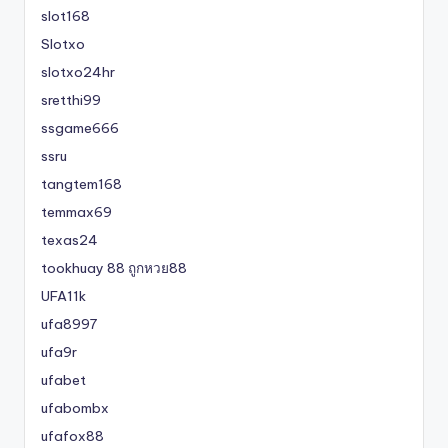
slot168
Slotxo
slotxo24hr
sretthi99
ssgame666
ssru
tangtem168
temmax69
texas24
tookhuay 88 ถูกหวย88
UFA11k
ufa8997
ufa9r
ufabet
ufabombx
ufafox88