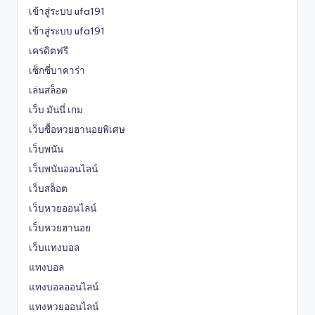
เข้าสู่ระบบ ufa191
เข้าสู่ระบบ ufa191
เครดิตฟรี
เซ็กซี่บาคาร่า
เล่นสล็อต
เว็บ มันนี่ เกม
เว็บซื้อหวยฮานอยพิเศษ
เว็บพนัน
เว็บพนันออนไลน์
เว็บสล็อต
เว็บหวยออนไลน์
เว็บหวยฮานอย
เว็บแทงบอล
แทงบอล
แทงบอลออนไลน์
แทงหวยออนไลน์