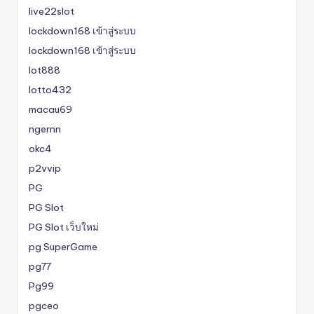
live22slot
lockdown168 เข้าสู่ระบบ
lockdown168 เข้าสู่ระบบ
lot888
lotto432
macau69
ngernn
okc4
p2vvip
PG
PG Slot
PG Slot เว็บใหม่
pg SuperGame
pg77
Pg99
pgceo