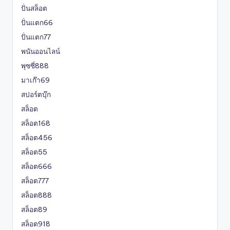
ปั่นสล็อต
ปั่นแตก66
ปั่นแตก77
พนันออนไลน์
พุซซี่888
มาเก๊า69
สปอร์ตบุ๊ก
สล็อต
สล็อต168
สล็อต456
สล็อต55
สล็อต666
สล็อต777
สล็อต888
สล็อต89
สล็อต918