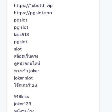
https://1xbetth.vip
https://pgslot.spa
pgslot
pg slot
kiss918
pgslot
slot
สล็อตเว็บตรง
ดูหนังออนไลน์
ทางเข้า joker
joker slot
โจ๊กเกอร์123
918kiss
joker123
หนังชนโรง