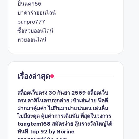
ปั่นแตก66
บาคาร่าออนไลน์
punpro777
ซื้อหวยออนไลน์
หวยออนไลน์
เรื่องล่าสุด
สล็อตเว็บตรง 30 กันยา 2569 สล็อตเว็บ
ตรง คาสิโนครบทุกค่าย เข้าเล่นง่าย ฟีลดี
ฝากมาคุ้มค่า ไม่กินมาม่าแน่นอน เล่นลื่น
ไม่มีสะดุด คุ้มค่าการเดิมพัน ที่สุดในวงการ
tangtem168 สมัครง่าย ลุ้นรางวัลใหญ่ได้
ทันที Top 92 by Norine