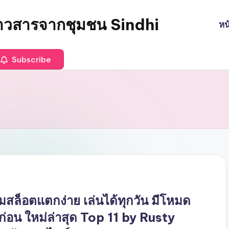
่าวสารจากชุมชน Sindhi
หน
Subscribe
มสล็อตแตกง่าย เล่นได้ทุกวัน มีโหมด
่อน ใหม่ล่าสุด Top 11 by Rusty