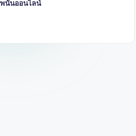
พนันออนไลน์