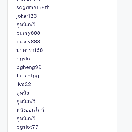
sagame168th
joker123
ดูหนังฟรี
pussy888
pussy888
บาคาร่า168
pgslot
pgheng99
fullslotpg
live22
ดูหนัง
ดูหนังฟรี
หนังออนไลน์
ดูหนังฟรี
pgslot77